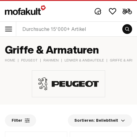
Griffe & Armaturen
HOME
|
PEUGEOT
|
RAHMEN
|
LENKER & ANBAUTEILE
|
GRIFFE & ARM
Filter
Sortieren:
Beliebtheit