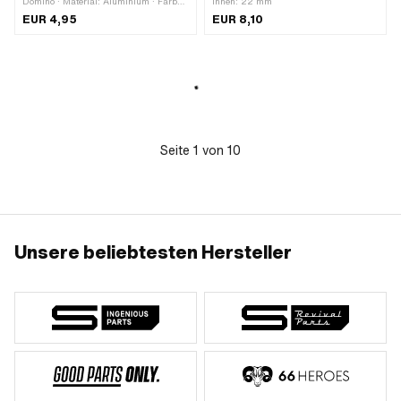
Domino · Material: Aluminium · Farbe:
innen: 22 mm
silber · Ø aussen: 7.8 mm · Ø
EUR 4,95
EUR 8,10
Kabeldurchführung: 4 mm · Ø Bund:
10 mm · Gesamtlänge: 16 mm ·
Anwendungsbereich: Standard
Seite
1
von
10
Unsere beliebtesten Hersteller