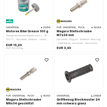
UNIVERSAL
26841
FÜR:
UNIVERSAL · PUCH · SACHS · ZÜNDAPP BELMONDO
16064
Motorex Bike Grease 100 g
Magura Stellschraube
M7x34 mm
Temperaturbeständigkeit (min.): -30 -
120 °C · Hersteller: Motorex · Inhalt:
Hersteller: Magura · Material: Messing
100 g · Anwendungsbereich: Chemie ·
· Oberfläche: vernickelt · Geschlitzt:
EUR 15,20
Anwendungsbereich: Fett
Nein · Gesamtlänge: 34 mm ·
EUR 3,40
EUR 152,00/kg
Gewindeart: M7x1 (Standardgewinde)
· Gewindelänge: 24 mm
FÜR:
UNIVERSAL · PUCH · SACHS
16063
UNIVERSAL
24928
Magura Stellschraube
Griffbezug Blockmuster 24
M6x34 geschlitzt
mm schwarz glanz