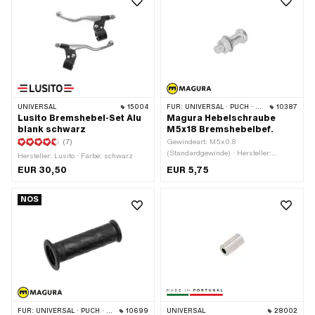
UNIVERSAL
15004
FÜR:
UNIVERSAL · PUCH · SACHS · PONY / CILO (BETA 521 & 512) · ZÜNDAPP BELMONDO · CILO
10387
Lusito Bremshebel-Set Alu
Magura Hebelschraube
blank schwarz
M5x18 Bremshebelbef.
(7)
Gewindeart: M5x0.8
(Standardgewinde) · Hersteller:
Hersteller: Lusito · Farbe: schwarz
Magura · Material: Stahl · Oberfläche:
EUR 30,50
EUR 5,75
verzinkt (blau) · Gesamtlänge: 21.5
mm · Antrieb: Aussensechskant ·
Antrieb: Schlitz · Ø Kopf aussen: 8.8
NOS
mm · Länge Schaft: 9 mm · Ø Schaft:
5.9 mm · Gewindelänge: 9 mm ·
Schlüsselweite: 8 mm · Puch OEM-Nr.:
050.3227 · Magura OEM-Nr.: 306
951
FÜR:
UNIVERSAL · PUCH · SACHS · PONY / CILO (BETA 521 & 512)
10699
UNIVERSAL
28002