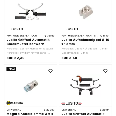
FÜR:
UNIVERSAL · PUCH
33519
FÜR:
UNIVERSAL · PUCH · SACHS · PONY / CILO (BETA 521 & 512)
17331
Lusito Griffset Automatik
Lusito Aufnahmenippel Ø 10
Blockmuster schwarz
x 10 mm
Hersteller: Lusito · Hersteller: Magura ·
Hersteller: Lusito · Ø aussen: 10 mm ·
Hersteller: swiing® revival parts ·
Gesamtlänge: 10 mm
Material Gehäuse: Aluminium ·
EUR 82,30
EUR 3,40
Oberfläche: lackiert · Material Hebel:
Blech (Stahl) · Farbe: schwarz · Ø
INOX
innen: 22 mm
UNIVERSAL
22983
UNIVERSAL
25514
Magura Kabelklemme Ø 6 x
Lusito Griffset Automatik