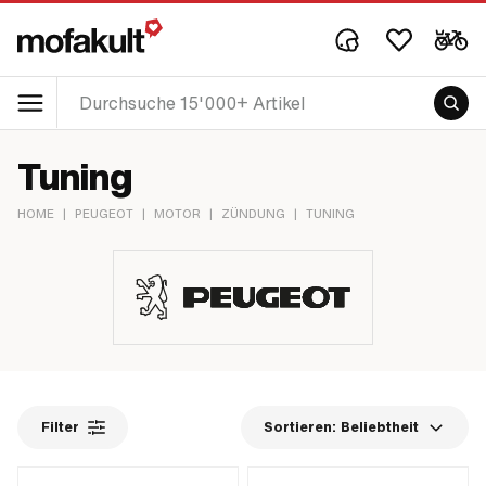
Tuning
HOME
|
PEUGEOT
|
MOTOR
|
ZÜNDUNG
|
TUNING
Filter
Sortieren:
Beliebtheit