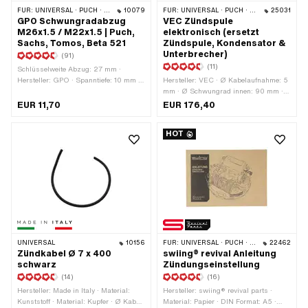
FÜR:
UNIVERSAL · PUCH · SACHS · PONY / CILO (BETA 521 & 512) · ZÜNDAPP BELMONDO · TOMOS · DKW · HERCULES · KREIDLER · ZÜNDAPP · KTM · RIXE
10079
FÜR:
UNIVERSAL · PUCH · SACHS · ZÜNDAPP BELMONDO
25031
GPO Schwungradabzug
VEC Zündspule
M26x1.5 / M22x1.5 | Puch,
elektronisch (ersetzt
Sachs, Tomos, Beta 521
Zündspule, Kondensator &
Unterbrecher)
(91)
(11)
Schlüsselweite Abzug: 27 mm ·
Hersteller: GPO · Spanntiefe: 10 mm ·
Hersteller: VEC · Ø Kabelaufnahme: 5
Anzahl Bestandteile: 1 Stk. · Material:
mm · Ø Schwungrad innen: 90 mm ·
Stahl · Oberfläche: geschwärzt ·
Farbe: schwarz · Höhe: 48 mm ·
EUR 11,70
EUR 176,40
Gewindeart: MF22x1.5 (Feingewinde)
Befestigungsart: Schrauben ·
· Gewindeart: MF26x1.5
Gesamtlänge: 77 mm · Ø
HOT
(Feingewinde) · Gesamtlänge: 55 mm
Befestigungsloch: 4.6 mm ·
· Gesamtlänge: 75 mm ·
Kabellänge: 140 mm · Kabellänge: 420
Schlüsselweite Schraube: 19 mm ·
mm · Verwendungsort: Intern (in der
Festigkeitsklasse: 8.8 ·
Zündung) · Anzahl
Anwendungsbereich: (De-)
Befestigungspunkte: 2 Stk. ·
Montagewerkzeug
Anwendungsbereich: Original ·
Anwendungsbereich: Performance ·
Anwendungsbereich: Standard ·
Lochabstand: 54 mm
UNIVERSAL
10156
FÜR:
UNIVERSAL · PUCH · SACHS · PIAGGIO · ZÜNDAPP BELMONDO
22462
Zündkabel Ø 7 x 400
swiing® revival Anleitung
schwarz
Zündungseinstellung
(14)
(16)
Hersteller: Made in Italy · Material:
Hersteller: swiing® revival parts ·
Kunststoff · Material: Kupfer · Ø Kabel:
Material: Papier · DIN Format: A5 ·