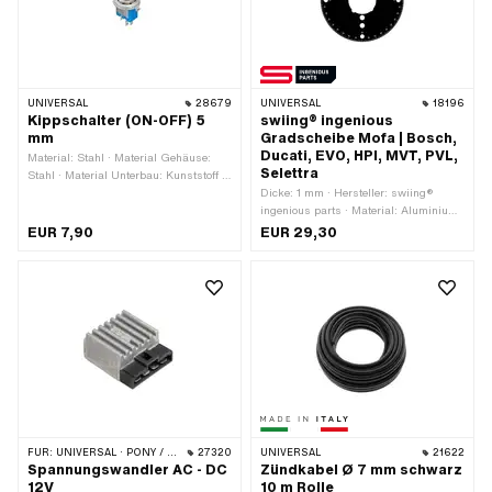
UNIVERSAL
28679
UNIVERSAL
18196
Kippschalter (ON-OFF) 5
swiing® ingenious
mm
Gradscheibe Mofa | Bosch,
Ducati, EVO, HPI, MVT, PVL,
Material: Stahl · Material Gehäuse:
Selettra
Stahl · Material Unterbau: Kunststoff ·
Farbe: Chrom · Gewindeart:
Dicke: 1 mm · Hersteller: swiing®
MF5x0.75 (Feingewinde) · Breite: 5.5
ingenious parts · Material: Aluminium
mm · Höhe: 8.2 mm · Funktionen: Licht
· Oberfläche: eloxiert ·
EUR 7,90
EUR 29,30
aus · Funktionen: Licht ein ·
Anwendungsbereich: Messwerkzeug
Oberfläche: verchromt · Anzahl
Stellungen: 2 Stk. · Gesamtlänge: 28.4
mm · Ø Befestigungsloch: 5 mm
FÜR:
UNIVERSAL · PONY / CILO (BETA 521 & 512) · TOMOS
27320
UNIVERSAL
21622
Spannungswandler AC - DC
Zündkabel Ø 7 mm schwarz
12V
10 m Rolle