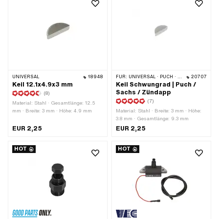
UNIVERSAL
18948
FÜR:
UNIVERSAL · PUCH · SACHS · ZÜNDAPP BELMONDO · HERCULES · ZÜNDAPP
20707
Keil 12.1x4.9x3 mm
Keil Schwungrad | Puch /
Sachs / Zündapp
(8)
(7)
Material: Stahl · Gesamtlänge: 12.5
mm · Breite: 3 mm · Höhe: 4.9 mm
Material: Stahl · Breite: 3 mm · Höhe:
3.8 mm · Gesamtlänge: 9.3 mm
EUR 2,25
EUR 2,25
HOT
HOT