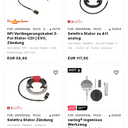
FÜR:
UNIVERSAL · PUCH · SACHS · PONY / CILO (BETA 521 & 512) · PIAGGIO · ZÜNDAPP BELMONDO
23731
FÜR:
UNIVERSAL · PUCH · SACHS · ZÜNDAPP BELMONDO
30654
HPI Verlängerungskabel 3-
Selettra Stator zu A11
Pol Stator-CDI | EVO,
analog
Zündung
Hersteller: Selettra · Anzahl Kabel: 2
Hersteller: HPI · Anzahl Kabel: 3 Stk. ·
Stk. · Farbe: rot · Farbe: schwarz ·
Kabellänge: 300 mm
Oberfläche: beschichtet · Anzahl
Befestigungspunkte: 3 Stk. ·
EUR 32,40
EUR 117,50
Anwendungsbereich: Tuning
HOT
FÜR:
UNIVERSAL · PUCH · SACHS · ZÜNDAPP BELMONDO
23817
FÜR:
UNIVERSAL · PUCH · SACHS · ZÜNDAPP BELMONDO · SOLEX · TOMOS · BYE BIKE
26939
Selettra Stator Zündung
swiing® ingenious
Werkzeug
Hersteller: Selettra · Material: