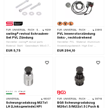
FÜR:
UNIVERSAL · PUCH · SACHS · ZÜNDAPP BELMONDO
11291
FÜR:
UNIVERSAL · PUCH · SACHS · ZÜNDAPP BELMONDO
23813
swiing® revival Schrauben-
PVL Innenrotorzündung
Set PVL Zündung
links-, rechtsdrehend
Hersteller: swiing® revival parts ·
Hersteller: PVL · Material: Aluminium ·
Material: Stahl · Gewindeart: M4x0.7
Anwendungsbereich: High End ·
(Standardgewinde) ·
Anwendungsbereich: MX ·
EUR 5,75
EUR 294,10
Nenndurchmesser (Gewinde): 4 mm ·
Anwendungsbereich: Performance ·
Antrieb: Innensechskant ·
Anwendungsbereich: Racing ·
Schraubenkopf: Zylinderkopf ·
Anwendungsbereich: Tuning ·
Oberfläche: verzinkt (blau) · Schaft: Ja
Drehrichtung: links · Drehrichtung:
· Schaft: Nein · Gewindelänge: 25 mm
rechts · Ø Aufnahmeplatte: 90 mm ·
· Gewindelänge: 35 mm · Anzahl
Befestigungsart: Schrauben
Bestandteile: 6 Stk.
UNIVERSAL
18007
FÜR:
UNIVERSAL · PUCH · SACHS
39719
Schwungradabzug M27x1
BGS Schwungradabzug
LH (Linksgewinde) HPI
M26x1.5/M22x1.5 | Puch &