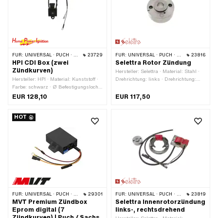
Anwendungsbereich: Racing ·
Anwendungsbereich: Tuning
FÜR:
UNIVERSAL · PUCH · SACHS · PONY / CILO (BETA 521 & 512) · PIAGGIO · ZÜNDAPP BELMONDO
23729
FÜR:
UNIVERSAL · PUCH · SACHS · ZÜNDAPP BELMONDO
23816
HPI CDI Box (zwei
Selettra Rotor Zündung
Zündkurven)
Hersteller: Selettra · Material: Stahl ·
Hersteller: HPI · Material: Kunststoff ·
Drehrichtung: links · Drehrichtung:
Farbe: schwarz · Ø Befestigungsloch:
rechts · Konusverhältnis: 1:5
6 mm · Anzahl Befestigungspunkte: 1
EUR 128,10
EUR 117,50
Stk. · Anwendungsbereich: High End ·
Anwendungsbereich: Performance ·
HOT
Anwendungsbereich: Racing ·
Anwendungsbereich: Tuning
FÜR:
UNIVERSAL · PUCH · SACHS · ZÜNDAPP BELMONDO
29301
FÜR:
UNIVERSAL · PUCH · SACHS · ZÜNDAPP BELMONDO
23819
MVT Premium Zündbox
Selettra Innenrotorzündung
Eprom digital (7
links-, rechtsdrehend
Zündkurven) | Puch / Sachs