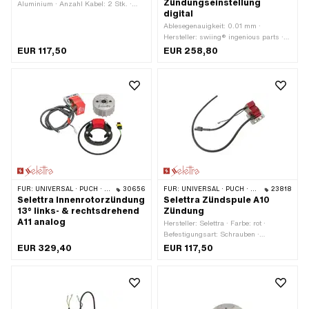
Zündungseinstellung
Aluminium · Anzahl Kabel: 2 Stk. ·
digital
Farbe: rot · Farbe: schwarz · Anzahl
Befestigungspunkte: 3 Stk.
Ablesegenauigkeit: 0.01 mm ·
Hersteller: swiing® ingenious parts ·
Gewindeart: MF14x1.25 (Feingewinde)
EUR 117,50
EUR 258,80
· Anwendungsbereich: Messwerkzeug
· Anzahl Bestandteile: 4 Stk.
FÜR:
UNIVERSAL · PUCH · SACHS · ZÜNDAPP BELMONDO
30656
FÜR:
UNIVERSAL · PUCH · SACHS · ZÜNDAPP BELMONDO
23818
Selettra Innenrotorzündung
Selettra Zündspule A10
13° links- & rechtsdrehend
Zündung
A11 analog
Hersteller: Selettra · Farbe: rot ·
Befestigungsart: Schrauben ·
Verwendungsort: Extern (ausserhalb
EUR 329,40
EUR 117,50
der Zündung) · Anzahl
Befestigungspunkte: 2 Stk. ·
Anwendungsbereich: High End ·
Anwendungsbereich: MX ·
Anwendungsbereich: Performance ·