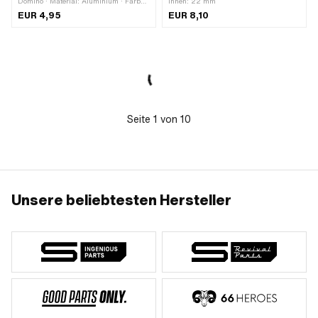
Domino · Material: Aluminium · Farbe:
innen: 22 mm
silber · Ø aussen: 7.8 mm · Ø
EUR 4,95
EUR 8,10
Kabeldurchführung: 4 mm · Ø Bund:
10 mm · Gesamtlänge: 16 mm ·
Anwendungsbereich: Standard
Seite
1
von
10
Unsere beliebtesten Hersteller