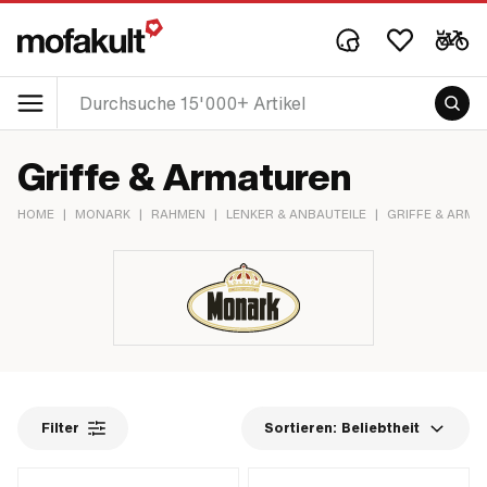
Griffe & Armaturen
HOME
|
MONARK
|
RAHMEN
|
LENKER & ANBAUTEILE
|
GRIFFE & ARMA
Filter
Sortieren:
Beliebtheit