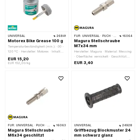
UNIVERSAL
26841
FÜR:
UNIVERSAL · PUCH · SACHS · ZÜNDAPP BELMONDO
16064
Motorex Bike Grease 100 g
Magura Stellschraube
M7x34 mm
Temperaturbeständigkeit (min.): -30 -
120 °C · Hersteller: Motorex · Inhalt:
Hersteller: Magura · Material: Messing
100 g · Anwendungsbereich: Chemie ·
· Oberfläche: vernickelt · Geschlitzt:
EUR 15,20
Anwendungsbereich: Fett
Nein · Gesamtlänge: 34 mm ·
EUR 3,40
EUR 152,00/kg
Gewindeart: M7x1 (Standardgewinde)
· Gewindelänge: 24 mm
FÜR:
UNIVERSAL · PUCH · SACHS
16063
UNIVERSAL
24928
Magura Stellschraube
Griffbezug Blockmuster 24
M6x34 geschlitzt
mm schwarz glanz