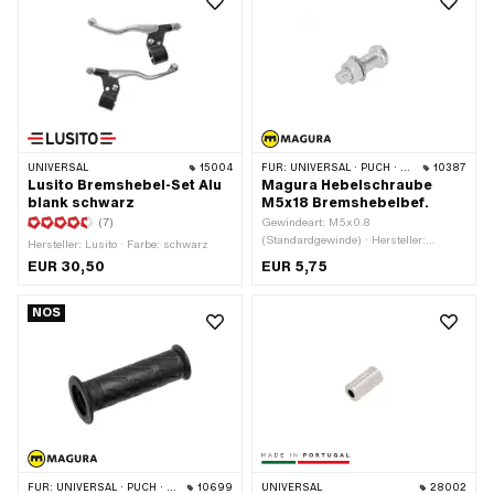
UNIVERSAL
15004
FÜR:
UNIVERSAL · PUCH · SACHS · PONY / CILO (BETA 521 & 512) · ZÜNDAPP BELMONDO · CILO
10387
Lusito Bremshebel-Set Alu
Magura Hebelschraube
blank schwarz
M5x18 Bremshebelbef.
(7)
Gewindeart: M5x0.8
(Standardgewinde) · Hersteller:
Hersteller: Lusito · Farbe: schwarz
Magura · Material: Stahl · Oberfläche:
EUR 30,50
EUR 5,75
verzinkt (blau) · Gesamtlänge: 21.5
mm · Antrieb: Aussensechskant ·
Antrieb: Schlitz · Ø Kopf aussen: 8.8
NOS
mm · Länge Schaft: 9 mm · Ø Schaft:
5.9 mm · Gewindelänge: 9 mm ·
Schlüsselweite: 8 mm · Puch OEM-Nr.:
050.3227 · Magura OEM-Nr.: 306
951
FÜR:
UNIVERSAL · PUCH · SACHS · PONY / CILO (BETA 521 & 512)
10699
UNIVERSAL
28002