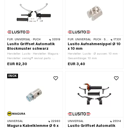
FÜR:
UNIVERSAL · PUCH
33519
FÜR:
UNIVERSAL · PUCH · SACHS · PONY / CILO (BETA 521 & 512)
17331
Lusito Griffset Automatik
Lusito Aufnahmenippel Ø 10
Blockmuster schwarz
x 10 mm
Hersteller: Lusito · Hersteller: Magura ·
Hersteller: Lusito · Ø aussen: 10 mm ·
Hersteller: swiing® revival parts ·
Gesamtlänge: 10 mm
Material Gehäuse: Aluminium ·
EUR 82,30
EUR 3,40
Oberfläche: lackiert · Material Hebel:
Blech (Stahl) · Farbe: schwarz · Ø
INOX
innen: 22 mm
UNIVERSAL
22983
UNIVERSAL
25514
Magura Kabelklemme Ø 6 x
Lusito Griffset Automatik