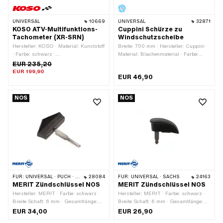
UNIVERSAL
10669
UNIVERSAL
32871
KOSO ATV-Multifunktions-
Cuppini Schürze zu
Tachometer (XR-SRN)
Windschutzscheibe
Hersteller: KOSO · Material: Kunststoff
Breite: 700 mm · Hersteller: Cuppini ·
· Farbe: schwarz ·
Material: Blachenmaterial · Farbe:
Höchstgeschwindigkeit: 360 Km/h ·
grau · Höhe: 600 mm
EUR 235,20
Beleuchtung: LED · Signalart Tacho:
EUR 199,90
EUR 46,90
GPS / digital · Gesamthöhe: 72.4 mm
· Tiefe: 32.3 mm · Gesamtlänge: 116.3
mm
NOS
NOS
FÜR:
UNIVERSAL · PUCH · SACHS · ZÜNDAPP BELMONDO
28084
FÜR:
UNIVERSAL · SACHS
24163
MERIT Zündschlüssel NOS
MERIT Zündschlüssel NOS
Hersteller: MERIT · Farbe: schwarz ·
Hersteller: MERIT · Farbe: schwarz ·
Breite Schaft: 6 mm · Gesamtlänge:
Breite Schaft: 6 mm · Gesamtlänge:
54 mm · Länge Schaft: 26 mm
40 mm · Länge Schaft: 21 mm
EUR 34,00
EUR 26,90