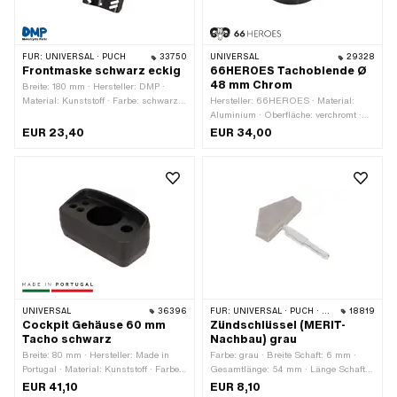
FÜR:
UNIVERSAL · PUCH
33750
UNIVERSAL
29328
Frontmaske schwarz eckig
66HEROES Tachoblende Ø
48 mm Chrom
Breite: 180 mm · Hersteller: DMP ·
Material: Kunststoff · Farbe: schwarz ·
Hersteller: 66HEROES · Material:
Höhe: 300 mm · Tiefe: 155 mm
Aluminium · Oberfläche: verchromt ·
Farbe: Chrom · Ø Befestigungsloch: 48
EUR 23,40
EUR 34,00
mm
UNIVERSAL
36396
FÜR:
UNIVERSAL · PUCH · SACHS · ZÜNDAPP BELMONDO
18819
Cockpit Gehäuse 60 mm
Zündschlüssel (MERIT-
Tacho schwarz
Nachbau) grau
Breite: 80 mm · Hersteller: Made in
Farbe: grau · Breite Schaft: 6 mm ·
Portugal · Material: Kunststoff · Farbe:
Gesamtlänge: 54 mm · Länge Schaft:
schwarz · Gesamtlänge: 160 mm ·
36 mm
EUR 41,10
EUR 8,10