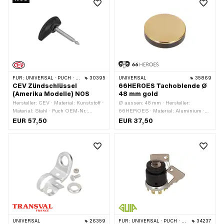
FÜR:
UNIVERSAL · PUCH · SACHS
30395
UNIVERSAL
35869
CEV Zündschlüssel
66HEROES Tachoblende Ø
(Amerika Modelle) NOS
48 mm gold
Hersteller: CEV · Material: Kunststoff ·
Ø aussen: 48 mm · Hersteller:
Material: Stahl · Puch OEM-Nr.:
66HEROES · Material: Aluminium ·
270.6.53.021.1
Oberfläche: vergoldet · Farbe: gold · Ø
EUR 57,50
EUR 37,50
Befestigungsloch: 48 mm ·
Gesamthöhe: 3 mm
UNIVERSAL
26359
FÜR:
UNIVERSAL · PUCH · SACHS · PONY / CILO (BETA 521 & 512) · ZÜNDAPP BELMONDO
34237