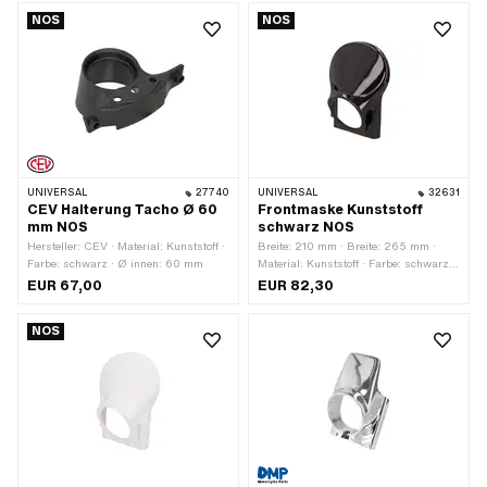
NOS
NOS
UNIVERSAL
27740
UNIVERSAL
32631
CEV Halterung Tacho Ø 60
Frontmaske Kunststoff
mm NOS
schwarz NOS
Hersteller: CEV · Material: Kunststoff ·
Breite: 210 mm · Breite: 265 mm ·
Farbe: schwarz · Ø innen: 60 mm
Material: Kunststoff · Farbe: schwarz ·
Ø innen: 129 mm · Höhe: 325 mm ·
EUR 67,00
EUR 82,30
Anzahl Befestigungspunkte: 2 Stk.
NOS