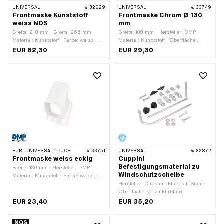
UNIVERSAL
32629
UNIVERSAL
33749
Frontmaske Kunststoff
Frontmaske Chrom Ø 130
weiss NOS
mm
Breite: 210 mm · Breite: 265 mm ·
Breite: 180 mm · Hersteller: DMP ·
Material: Kunststoff · Farbe: weiss · Ø
Material: Kunststoff · Oberfläche:
innen: 129 mm · Höhe: 325 mm ·
verchromt · Farbe: Chrom · Ø innen:
EUR 82,30
EUR 29,30
Anzahl Befestigungspunkte: 2 Stk. ·
130 mm · Höhe: 300 mm · Tiefe: 140
Tiefe: 100 mm
mm
FÜR:
UNIVERSAL · PUCH
33751
UNIVERSAL
32872
Frontmaske weiss eckig
Cuppini
Befestigungsmaterial zu
Breite: 180 mm · Hersteller: DMP ·
Windschutzscheibe
Material: Kunststoff · Farbe: weiss ·
Höhe: 300 mm · Tiefe: 155 mm
Hersteller: Cuppini · Material: Stahl ·
Oberfläche: verzinkt (blau)
EUR 23,40
EUR 35,20
NOS