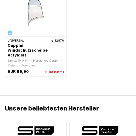
UNIVERSAL
32870
Cuppini
Windschutzscheibe
Acrylglas
Breite: 540 mm · Hersteller: Cuppini ·
Material: Acrylglas
(umgangssprachlich bekannt als
EUR 99,90
Nicht lagernd
Plexiglas) · Höhe: 530 mm
Unsere beliebtesten Hersteller