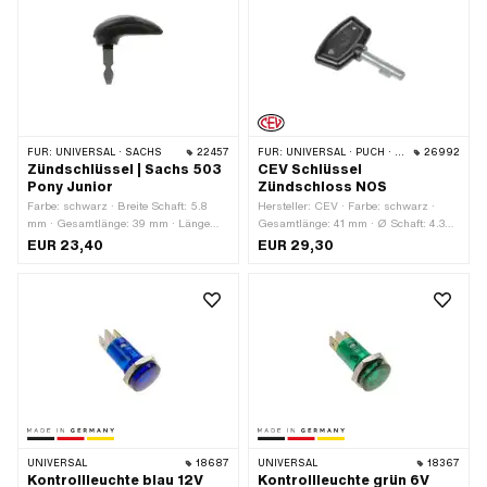
FÜR:
UNIVERSAL · SACHS
22457
FÜR:
UNIVERSAL · PUCH · SACHS · PONY / CILO (BETA 521 & 512)
26992
Zündschlüssel | Sachs 503
CEV Schlüssel
Pony Junior
Zündschloss NOS
Farbe: schwarz · Breite Schaft: 5.8
Hersteller: CEV · Farbe: schwarz ·
mm · Gesamtlänge: 39 mm · Länge
Gesamtlänge: 41 mm · Ø Schaft: 4.3
Schaft: 22 mm
mm · Länge Schaft: 22 mm
EUR 23,40
EUR 29,30
UNIVERSAL
18687
UNIVERSAL
18367
Kontrollleuchte blau 12V
Kontrollleuchte grün 6V