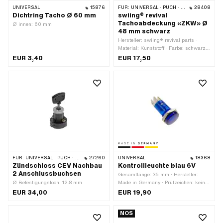
UNIVERSAL
15876
FÜR:
UNIVERSAL · PUCH · SACHS
28408
Dichtring Tacho Ø 60 mm
swiing® revival
Tachoabdeckung «ZKW» Ø
Ø innen: 60 mm
48 mm schwarz
Hersteller: swiing® revival parts ·
Material: Kunststoff · Farbe: schwarz ·
Ø Befestigungsloch: 48 mm
EUR 3,40
EUR 17,50
FÜR:
UNIVERSAL · PUCH · SACHS · PONY / CILO (BETA 521 & 512) · ZÜNDAPP BELMONDO · HERCULES
27260
UNIVERSAL
18368
Zündschloss CEV Nachbau
Kontrollleuchte blau 6V
2 Anschlussbuchsen
Gesamtlänge: 35 mm · Hersteller:
Ø Befestigungsloch: 12.8 mm
Made in Germany · Prüfzeichen: keine
· Spannung: 6 V · Farbe: blau · Ø
EUR 34,00
EUR 19,90
aussen: 16 mm · LED: Nein
NOS