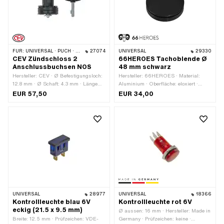
FÜR:
UNIVERSAL · PUCH · SACHS · PONY / CILO (BETA 521 & 512)
27074
UNIVERSAL
29330
CEV Zündschloss 2
66HEROES Tachoblende Ø
Anschlussbuchsen NOS
48 mm schwarz
Hersteller: CEV · Ø Befestigungsloch:
Hersteller: 66HEROES · Material:
12.8 mm · Ø Schaft: 4.3 mm · Länge
Aluminium · Oberfläche: eloxiert ·
Schaft: 22 mm
Farbe: schwarz · Ø Befestigungsloch:
EUR 57,50
EUR 34,00
48 mm
UNIVERSAL
28977
UNIVERSAL
18366
Kontrollleuchte blau 6V
Kontrollleuchte rot 6V
eckig (21.5 x 9.5 mm)
Ø aussen: 16 mm · Hersteller: Made in
Breite: 12.5 mm · Prüfzeichen: VDE-
Germany · Prüfzeichen: keine ·