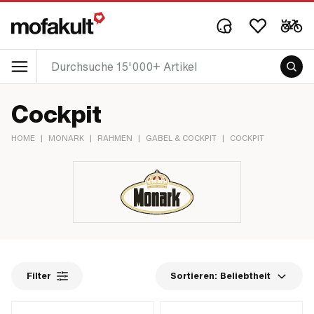
Cockpit
HOME
|
MONARK
|
RAHMEN
|
GABEL & COCKPIT
|
COCKPIT
Filter
Sortieren:
Beliebtheit