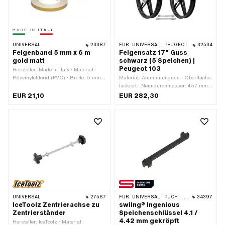
UNIVERSAL
23387
FÜR:
UNIVERSAL · PEUGEOT
32534
Felgenband 5 mm x 6 m
Felgensatz 17" Guss
gold matt
schwarz (5 Speichen) |
Peugeot 103
Hersteller: Made in Italy · Material:
Polyvinylchlorid (PVC) · Breite: 5 mm ·
Material: Aluminiumguss · Oberfläche:
Gesamtlänge: 6000 mm · Farbe: gold
lackiert · Nenndurchmesser: 457 mm ·
· Oberfläche: matt · Beschaffenheit
Farbe: schwarz · Felgenbetttiefe: 11.5
EUR 21,10
EUR 282,30
Rückseite: Klebstoff · Verwendungsort:
mm · Radgrösse: 17 " · Ø Achse: 11.8
Rad · Transferfolie: Ja
mm · Ø Bremstrommel: 90 mm ·
Gesamtbreite aussen: 56 mm
UNIVERSAL
27567
FÜR:
UNIVERSAL · PUCH · SACHS · PIAGGIO · ZÜNDAPP BELMONDO · SOLEX · TOMOS · ALPA CHOPPER / TURBO · CILO · DKW · FANTIC
34397
IceToolz Zentrierachse zu
swiing® ingenious
Zentrierständer
Speichenschlüssel 4.1 /
4.42 mm gekröpft
Hersteller: IceToolz · Material: