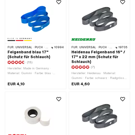
FÜR:
UNIVERSAL · PUCH · SACHS · PONY / CILO (BETA 521 & 512) · PIAGGIO · ZÜNDAPP BELMONDO · TOMOS
10994
FÜR:
UNIVERSAL · PUCH · SACHS · PONY / CILO (BETA 521 & 512) · PIAGGIO · ZÜNDAPP BELMONDO · TOMOS · BYE BIKE · ALPA CHOPPER / TURBO · CILO
19705
Felgenband blau 17"
Heidenau Felgenband 16" /
(Schutz für Schlauch)
17" x 22 mm (Schutz für
Schlauch)
(15)
(7)
Hersteller: Made in Germany ·
Material: Gummi · Farbe: blau ·
Hersteller: Heidenau · Material:
Radgrösse: 17 " · Gesamtlänge: 1280
Gummi · Farbe: schwarz · Radgrösse:
mm · Breite: 23 mm
16 - 17 " · Gesamtlänge: 1150 mm ·
EUR 4,10
EUR 4,60
Breite: 22 mm