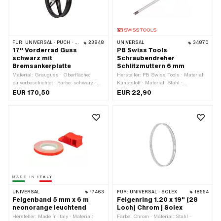
FÜR:
UNIVERSAL · PUCH · SACHS
23848
UNIVERSAL
34870
17" Vorderrad Guss
PB Swiss Tools
schwarz mit
Schraubendreher
Bremsankerplatte
Schlitzmuttern 6 mm
Material: Grauguss · Oberfläche:
Hersteller: PB Swiss Tools · Material:
pulverbeschichtet · Farbe: schwarz ·
Kunststoff · Material: Stahl ·
Radgrösse: 17 " · Nenndurchmesser:
Gesamtlänge: 185 mm · Durchmesser:
EUR 170,50
EUR 22,90
455 mm · Felgenbetttiefe: 20 mm ·
6 mm · Durchmesser: 19 mm · Ø
Gesamtbreite aussen: 55 mm · Ø
innen: 3.7 mm · Gewindeart: M3x0.5
Achse: 9 mm · Gewindeart: M6x1
(Standardgewinde)
(Standardgewinde) · Ø Bremstrommel:
90.2 mm
UNIVERSAL
17463
FÜR:
UNIVERSAL · SOLEX
18554
Felgenband 5 mm x 6 m
Felgenring 1.20 x 19" (28
neonorange leuchtend
Loch) Chrom | Solex
Hersteller: Made in Italy · Material:
Farbe: Chrom · Material: Stahl ·