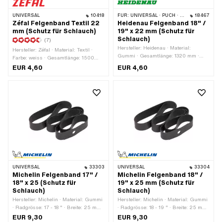
UNIVERSAL
10418
FÜR:
UNIVERSAL · PUCH · SACHS
18467
Zéfal Felgenband Textil 22
Heidenau Felgenband 18" /
mm (Schutz für Schlauch)
19" x 22 mm (Schutz für
Schlauch)
(7)
Hersteller: Heidenau · Material:
Hersteller: Zéfal · Material: Textil ·
Gummi · Gesamtlänge: 1320 mm ·
Farbe: weiss · Gesamtlänge: 1500
Farbe: schwarz · Breite: 22 mm ·
mm · Breite: 22 mm · Radgrösse: 1 -
EUR 4,60
EUR 4,60
Radgrösse: 18 - 19 "
21 "
UNIVERSAL
33303
UNIVERSAL
33304
Michelin Felgenband 17" /
Michelin Felgenband 18" /
18" x 25 (Schutz für
19" x 25 mm (Schutz für
Schlauch)
Schlauch)
Hersteller: Michelin · Material: Gummi
Hersteller: Michelin · Material: Gummi
· Radgrösse: 17 - 18 " · Breite: 25 mm ·
· Radgrösse: 18 - 19 " · Breite: 25 mm
Gesamtlänge: 1210 mm · Farbe:
· Gesamtlänge: 1300 mm · Farbe:
EUR 9,30
EUR 9,30