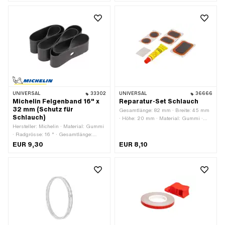
UNIVERSAL
33302
UNIVERSAL
36666
Michelin Felgenband 16" x
Reparatur-Set Schlauch
32 mm (Schutz für
Gesamtlänge: 82 mm · Breite: 45 mm
Schlauch)
· Höhe: 20 mm · Material: Gummi ·
Hersteller: Michelin · Material: Gummi
Anzahl Bestandteile: 8 Stk.
· Radgrösse: 16 " · Gesamtlänge:
1050 mm · Breite: 32 mm · Farbe:
EUR 9,30
EUR 8,10
schwarz