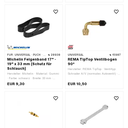
schwarz
schwarz
FÜR:
UNIVERSAL · PUCH · SACHS · PONY / CILO (BETA 521 & 512) · PIAGGIO · ZÜNDAPP BELMONDO · BYE BIKE
28938
UNIVERSAL
15987
Michelin Felgenband 17" -
REMA TipTop Ventilbogen
19" x 33 mm (Schutz für
90°
Schlauch)
Hersteller: REMA TipTop · Ventiltyp:
Hersteller: Michelin · Material: Gummi
Schrader A/V (normales Autoventil) ·
· Farbe: schwarz · Breite: 33 mm ·
Gewindeart: VG 8x32 (8x0.794 mm)
Radgrösse: 17 - 19 "
EUR 9,30
EUR 10,50