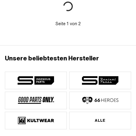
P20 927 240 98 33 095 · Hercules
OEM-Nr.: P20 927 240 98 33 177 ·
Hercules OEM-Nr.: P20 927 240 99
11 095 · Hercules OEM-Nr.: P20 927
240 99 11 177
Seite
1
von
2
Unsere beliebtesten Hersteller
ALLE