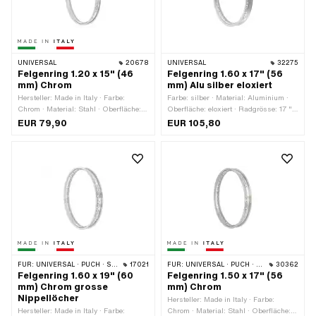
UNIVERSAL
20678
UNIVERSAL
32275
Felgenring 1.20 x 15" (46
Felgenring 1.60 x 17" (56
mm) Chrom
mm) Alu silber eloxiert
Hersteller: Made in Italy · Farbe:
Farbe: silber · Material: Aluminium ·
Chrom · Material: Stahl · Oberfläche:
Oberfläche: eloxiert · Radgrösse: 17 " ·
verchromt · Radgrösse: 15 " ·
Felgenbetttiefe: 8 mm ·
EUR 79,90
EUR 105,80
Felgenbetttiefe: 8.4 mm ·
Nenndurchmesser: 436 mm ·
Nenndurchmesser: 382 mm ·
Gesamtbreite aussen: 56.5 mm ·
Gesamtbreite aussen: 45.9 mm ·
Maulweite [Zoll]: 1.6 " · Maulweite
Maulweite [Zoll]: 1.2 " · Maulweite
[mm]: 41.2 mm · Ø Nippelloch: 6.8 mm
[mm]: 30.7 mm · Ø Nippelloch: 5.5
· Anzahl Speichenlöcher: 36 Stk.
mm · Anzahl Speichenlöcher: 36 Stk.
FÜR:
UNIVERSAL · PUCH · SACHS
17021
FÜR:
UNIVERSAL · PUCH · SACHS · ZÜNDAPP BELMONDO
30362
Felgenring 1.60 x 19" (60
Felgenring 1.50 x 17" (56
mm) Chrom grosse
mm) Chrom
Nippellöcher
Hersteller: Made in Italy · Farbe:
Hersteller: Made in Italy · Farbe:
Chrom · Material: Stahl · Oberfläche: