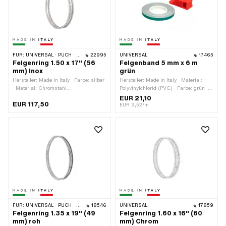
FÜR:
UNIVERSAL · PUCH · SACHS · ZÜNDAPP BELMONDO
22995
UNIVERSAL
17465
Felgenring 1.50 x 17" (56
Felgenband 5 mm x 6 m
mm) Inox
grün
Hersteller: Made in Italy · Farbe: silber
Hersteller: Made in Italy · Material:
· Material: Chromstahl
Polyvinylchlorid (PVC) · Farbe: grün ·
(umgangssprachlich bekannt als
Breite: 5 mm · Gesamtlänge: 6000
EUR 21,10
EUR 117,50
Nirosta) · Radgrösse: 17 " ·
mm · Beschaffenheit Rückseite:
EUR 3,52/m
Felgenbetttiefe: 8 mm ·
Klebstoff · Verwendungsort: Rad ·
Nenndurchmesser: 432 mm ·
Transferfolie: Nein
Gesamtbreite aussen: 56 mm ·
Maulweite [Zoll]: 1.5 " · Maulweite
[mm]: 39.5 mm · Ø Nippelloch: 6.5
mm · Anzahl Speichenlöcher: 36 Stk.
FÜR:
UNIVERSAL · PUCH · SACHS
18546
UNIVERSAL
17859
Felgenring 1.35 x 19" (49
Felgenring 1.60 x 16" (60
mm) roh
mm) Chrom