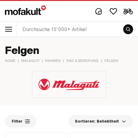
Felgen
HOME
|
MALAGUTI
|
RAHMEN
|
RAD & BEREIFUNG
|
FELGEN
Filter
Sortieren:
Beliebtheit