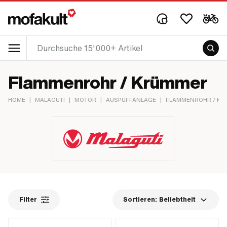
Flammenrohr / Krümmer
HOME
|
MALAGUTI
|
MOTOR
|
AUSPUFFANLAGE
|
FLAMMENROHR / K
Filter
Sortieren:
Beliebtheit