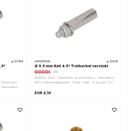
20452
UNIVERSAL
10218
.5°
Ø 9.5 mm Keil 4.5° Tretkurbel verzinkt
(11)
Material: Stahl · Oberfläche: verzinkt (blau) · Gewindeart:
l: Chromstahl
M6x1 (Standardgewinde) · Farbe: silber · Ø aussen: 9.5
· Gewindeart:
mm · Winkel Kurbelkeil: 4.5° · Gesamtlänge: 43 mm
mm · Winkel
EUR 2,10