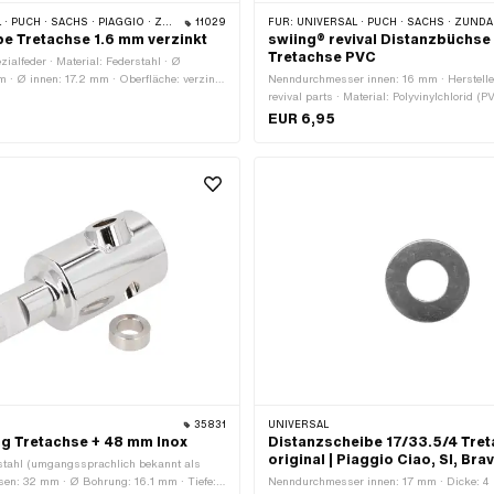
CH · SACHS · PIAGGIO · ZÜNDAPP BELMONDO
11029
FÜR:
UNIVERSAL · PUCH · SACHS · ZÜNDAPP BEL
e Tretachse 1.6 mm verzinkt
swiing® revival Distanzbüchs
Tretachse PVC
zialfeder · Material: Federstahl · Ø
 · Ø innen: 17.2 mm · Oberfläche: verzinkt
Nenndurchmesser innen: 16 mm · Herstelle
lstärke: 1.6 mm
revival parts · Material: Polyvinylchlorid (
aussen: 25 mm · Ø innen: 16.3 mm · Ges
EUR 6,95
35831
UNIVERSAL
g Tretachse + 48 mm Inox
Distanzscheibe 17/33.5/4 Tre
original | Piaggio Ciao, SI, Bra
stahl (umgangssprachlich bekannt als
sen: 32 mm · Ø Bohrung: 16.1 mm · Tiefe:
Nenndurchmesser innen: 17 mm · Dicke: 4 