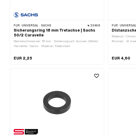
FÜR:
UNIVERSAL · SACHS
23469
FÜR:
UNIVERSAL
Sicherungsring 18 mm Tretachse | Sachs
Distanzsche
50/2 Caravelle
Material: Chrom
Nenndurchmesser: 18 mm · Sicherungsart: Aussen (Welle) ·
Nirosta) · Ø in
Hersteller: Sachs · Material: Federstahl
mm · Ø aussen: 
900.3993
EUR 2,25
EUR 4,60