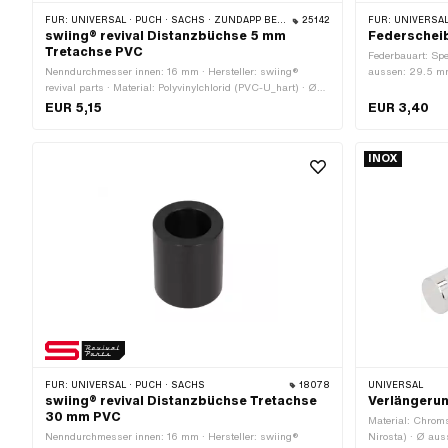
FÜR:
UNIVERSAL · PUCH · SACHS · ZÜNDAPP BELMONDO
25142
FÜR:
UNIVERSAL · PU
swiing® revival Distanzbüchse 5 mm
Federscheib
Tretachse PVC
Federbauart: Spe
Nenndurchmesser innen: 16 mm · Hersteller: swiing®
aussen: 29.5 mm
revival parts · Material: Polyvinylchlorid (PVC-U_hart) · Ø
(blau) · Materia
aussen: 25 mm · Ø innen: 16.3 mm · Gesamtlänge: 5 mm
EUR 5,15
EUR 3,40
INOX
FÜR:
UNIVERSAL · PUCH · SACHS
18078
UNIVERSAL
swiing® revival Distanzbüchse Tretachse
Verlängerun
30 mm PVC
Material: Chrom
Nenndurchmesser innen: 16 mm · Hersteller: swiing®
Nirosta) · Ø aus