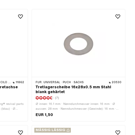
 / TURBO · CILO
11862
FÜR:
UNIVERSAL · PUCH · SACHS
20530
Tretachse
Tretlagerscheibe 16x28x0.5 mm Stahl
blank gehärtet
(7)
ing® revival parts
Ø innen: 16.1 mm · Nenndurchmesser innen: 16 mm · Ø
t (blau) · Ø
aussen: 28 mm · Nenndurchmesser (Gewinde): 16 mm ·
alstärke: 0.6 mm
Dicke: 0.5 mm
EUR 1,50
MÄSSIG LÄSSIG