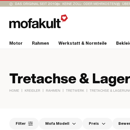
DAS ORIGINAL SEIT 2010
KEINE ZOLL- ODER MEHRKOSTEN
ÜBER
Motor
Rahmen
Werkstatt & Normteile
Bekle
Tretachse & Lage
|
|
|
|
HOME
KREIDLER
RAHMEN
TRETWERK
TRETACHSE & LAGERUN
Filter
Mofa Modell
Preis
Bewe