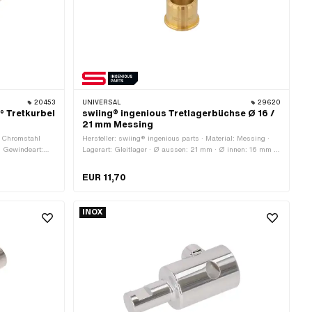
20453
UNIVERSAL
29620
5° Tretkurbel
swiing® ingenious Tretlagerbüchse Ø 16 /
21 mm Messing
l: Chromstahl
Hersteller: swiing® ingenious parts · Material: Messing ·
· Gewindeart:
Lagerart: Gleitlager · Ø aussen: 21 mm · Ø innen: 16 mm ·
 · Winkel
Gesamtlänge: 19 mm · Ø Bund: 24 mm
EUR 11,70
INOX