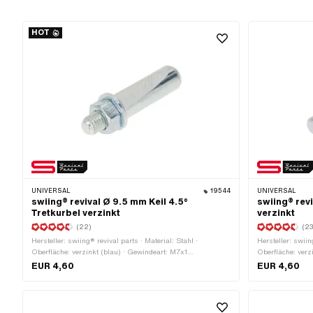
HOT
UNIVERSAL
19544
UNIVERSAL
swiing® revival Ø 9.5 mm Keil 4.5°
swiing® revi
Tretkurbel verzinkt
verzinkt
(22)
(23
Hersteller: swiing® revival parts · Material: Stahl ·
Hersteller: swiin
Oberfläche: verzinkt (blau) · Gewindeart: M7x1
Oberfläche: verz
(Standardgewinde) · Farbe: silber · Ø aussen: 9.5 mm ·
(Standardgewinde
EUR 4,60
EUR 4,60
Winkel Kurbelkeil: 4.5° · Gesamtlänge: 43 mm
Winkel Kurbelke