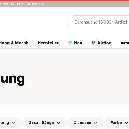
 15’000 TEILE AUF LAGER
idung & Merch
Hersteller
Neu
Aktion
rung
G
rtung
Gesamtlänge
Ø aussen
Farbe