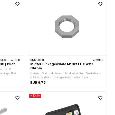
1 & 512)
11845
UNIVERSAL
29199
OS | Puch
Mutter Linksgewinde M18x1 LH SW27
Chrom
e: rot · Ø
tlänge: 12.8
Material: Stahl · Mutternart: Achtkantmutter · Gewindeart:
.1.40.011.1
MF18x1 LH (Fein-/ Linksgewinde) · Höhe: 5 mm ·
Nenndurchmesser (Gewinde): 18 mm · Oberfläche:
EUR 9,75
verchromt · Schlüsselweite: 27 mm · Festigkeitsklasse: 8
- 13 %