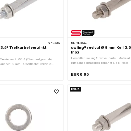
16336
UNIVERSAL
 3.5° Tretkurbel verzinkt
swiing® revival Ø 9 mm Keil 3.
Inox
Hersteller: swiing® revival parts · Materia
· Gewindeart: M6x1 (Standardgewinde) ·
(umgangssprachlich bekannt als Nirosta) 
Ø aussen: 9 mm · Oberfläche: verzinkt
M7x1 (Standardgewinde) · Ø aussen: 9 mm
Kurbelkeil: 3.5° · Gesamtlänge: 43 mm
Kurbelkeil: 3.5° · Gesamtlänge: 44 mm
EUR 6,95
INOX