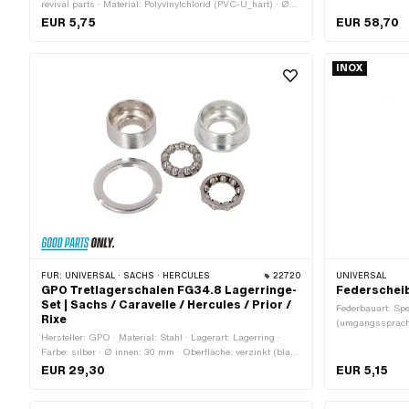
revival parts · Material: Polyvinylchlorid (PVC-U_hart) · Ø
35 mm · Ø Treta
aussen: 25 mm · Ø innen: 16.3 mm · Gesamtlänge: 30 mm
mm
EUR 5,75
EUR 58,70
INOX
FÜR:
UNIVERSAL · SACHS · HERCULES
22720
UNIVERSAL
GPO Tretlagerschalen FG34.8 Lagerringe-
Federscheib
Set | Sachs / Caravelle / Hercules / Prior /
Federbauart: Spe
Rixe
(umgangssprachl
Hersteller: GPO · Material: Stahl · Lagerart: Lagerring ·
mm · Ø innen: 1
Farbe: silber · Ø innen: 30 mm · Oberfläche: verzinkt (blau)
· Ø Kugel [Zoll] / [mm]: 1/4" (6.35 mm)
EUR 29,30
EUR 5,15