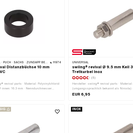
 PUCH · SACHS · ZÜNDAPP BELMONDO
11974
UNIVERSAL
ival Distanzbüchse 10 mm
swiing® revival Ø 9.5 mm Keil 3
PVC
Tretkurbel Inox
(5)
g® revival parts · Material: Polyvinylchlorid
Hersteller: swiing® revival parts · Materia
Ø innen: 16.3 mm · Nenndurchmesser
(umgangssprachlich bekannt als Nirosta) 
 · Ø aussen: 25 mm · Gesamtlänge: 10 mm
M7x1 (Standardgewinde) · Ø aussen: 9.5 
EUR 6,95
Kurbelkeil: 3.5° · Gesamtlänge: 44 mm
SIG
INOX