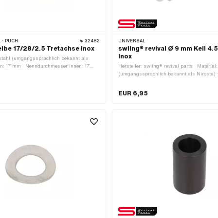
 · PUCH
32482
UNIVERSAL
ibe 17/28/2.5 Tretachse Inox
swiing® revival Ø 9 mm Keil 4.
Inox
stahl (umgangssprachlich bekannt als
nen: 17 mm · Nenndurchmesser innen: 17
Hersteller: swiing® revival parts · Materia
28 mm · Dicke: 2.5 mm · Puch OEM-Nr.:
(umgangssprachlich bekannt als Nirosta) 
M7x1 (Standardgewinde) · Ø aussen: 9 mm
Kurbelkeil: 4.5° · Gesamtlänge: 43 mm
EUR 6,95