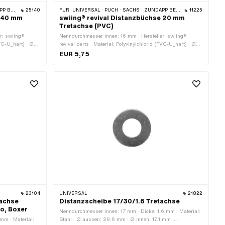
MONDO
25140
FÜR:
UNIVERSAL · PUCH · SACHS · ZÜNDAPP BELMONDO
11225
e 40 mm
swiing® revival Distanzbüchse 20 mm
Tretachse (PVC)
r: swiing®
Nenndurchmesser innen: 16 mm · Hersteller: swiing®
PVC-U_hart) · Ø
revival parts · Material: Polyvinylchlorid (PVC-U_hart) · Ø
amtlänge: 40 mm
aussen: 25 mm · Ø innen: 16.3 mm · Gesamtlänge: 20 mm
EUR 5,75
23104
UNIVERSAL
21822
tachse
Distanzscheibe 17/30/1.6 Tretachse
vo, Boxer
Nenndurchmesser innen: 17 mm · Dicke: 1.6 mm · Material:
mm · Material:
Stahl · Ø aussen: 29.6 mm · Ø innen: 17.1 mm ·