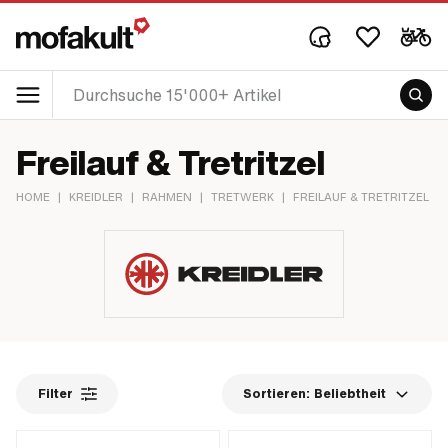
Freilauf & Tretritzel
HOME
|
KREIDLER
|
RAHMEN
|
TRETWERK
|
FREILAUF & TRETRITZEL
Filter
Sortieren:
Beliebtheit