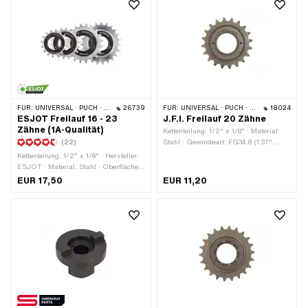
FÜR:
UNIVERSAL · PUCH · SACHS · PONY / CILO (BETA 521 & 512) · PIAGGIO
26739
FÜR:
UNIVERSAL · PUCH · SACHS · PONY / CILO (BETA 521 & 512)
18024
ESJOT Freilauf 16 - 23
J.F.I. Freilauf 20 Zähne
Zähne (1A-Qualität)
Kettenteilung: 1/2" x 1/8" · Material:
(22)
Stahl · Gewindeart: FG34.8 (1.37"
24G) · Anzahl Zähne: 20 Stk.
Kettenteilung: 1/2" x 1/8" · Hersteller:
ESJOT · Material: Stahl · Oberfläche:
gehärtet · Farbe: silber · Gewindeart:
EUR 17,50
EUR 11,20
FG34.8 (1.37" 24G) · Dicke: 15 mm ·
Anzahl Zähne: 16 Stk. · Anzahl Zähne:
18 Stk. · Anzahl Zähne: 20 Stk. ·
Anzahl Zähne: 23 Stk.