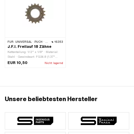
FÜR:
UNIVERSAL · PUCH · SACHS · PIAGGIO
16353
J.F.I. Freilauf 18 Zähne
Kettenteilung: 1/2" x 1/8" · Material:
Stahl · Gewindeart: FG34.8 (1.37"
24G) · Oberfläche: gehärtet · Anzahl
EUR 10,50
Nicht lagernd
Zähne: 18 Stk.
Unsere beliebtesten Hersteller