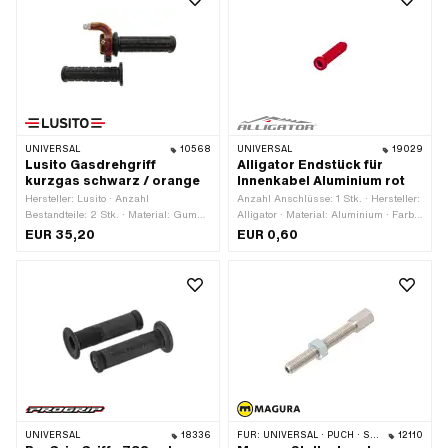
UNIVERSAL
10568
UNIVERSAL
19029
Lusito Gasdrehgriff
Alligator Endstück für
kurzgas schwarz / orange
Innenkabel Aluminium rot
Hersteller: Lusito · Anzahl
Anzahl Anschlüsse: 1 Stk. · Hersteller:
Bestandteile: 2 Stk. · Material: Gummi
Alligator · Material: Aluminium · Farbe:
· Material Gehäuse: Aluminium ·
rot · Ø aussen: 2.9 - 4.1 mm · Ø innen:
EUR 35,20
EUR 0,60
Oberfläche: pulverbeschichtet · Ø
2.3 mm · Oberfläche: eloxiert ·
innen: 22 mm · Farbe: orange · Farbe:
Gesamtlänge: 12 mm · Anzahl
schwarz · Gesamtlänge: 180 mm
Bestandteile: 1 Stk. ·
Anwendungsbereich:
Werkstattzubehör
UNIVERSAL
18336
FÜR:
UNIVERSAL · PUCH · SACHS
12110