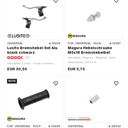
UNIVERSAL
15004
FÜR:
UNIVERSAL · PUCH · SACHS · PONY / CILO (BETA 521 & 512) · ZÜNDAPP BELMONDO · CILO
10387
Lusito Bremshebel-Set Alu
Magura Hebelschraube
blank schwarz
M5x18 Bremshebelbef.
(7)
Hersteller: Magura · Material: Stahl ·
Gewindeart: M5x0.8
Hersteller: Lusito · Farbe: schwarz
(Standardgewinde) · Antrieb:
EUR 30,50
EUR 5,75
Aussensechskant · Antrieb: Schlitz ·
Oberfläche: verzinkt (blau) ·
Gesamtlänge: 21.5 mm · Ø Kopf
NOS
aussen: 8.8 mm · Schlüsselweite: 8
mm · Ø Schaft: 5.9 mm · Länge
Schaft: 9 mm · Gewindelänge: 9 mm ·
Puch OEM-Nr.: 050.3227 · Magura
OEM-Nr.: 306 951
FÜR:
UNIVERSAL · PUCH · SACHS · PONY / CILO (BETA 521 & 512)
10699
UNIVERSAL
28002