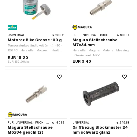
UNIVERSAL
26841
FÜR:
UNIVERSAL · PUCH · SACHS · ZÜNDAPP BELMONDO
16064
Motorex Bike Grease 100 g
Magura Stellschraube
M7x34 mm
Temperaturbeständigkeit (min.): -30 -
120 °C · Hersteller: Motorex · Inhalt:
Hersteller: Magura · Material: Messing
100 g · Anwendungsbereich: Chemie ·
· Gewindeart: M7x1
EUR 15,20
Anwendungsbereich: Fett
(Standardgewinde) · Geschlitzt: Nein ·
EUR 3,40
EUR 152,00/kg
Oberfläche: vernickelt · Gewindelänge:
24 mm · Gesamtlänge: 34 mm
FÜR:
UNIVERSAL · PUCH · SACHS
16063
UNIVERSAL
24928
Magura Stellschraube
Griffbezug Blockmuster 24
M6x34 geschlitzt
mm schwarz glanz