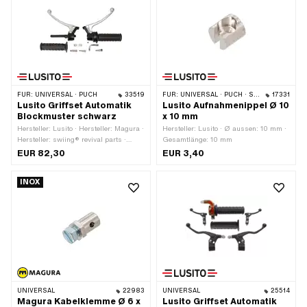
FÜR:
UNIVERSAL · PUCH
33519
FÜR:
UNIVERSAL · PUCH · SACHS · PONY / CILO (BETA 521 & 512)
17331
Lusito Griffset Automatik
Lusito Aufnahmenippel Ø 10
Blockmuster schwarz
x 10 mm
Hersteller: Lusito · Hersteller: Magura ·
Hersteller: Lusito · Ø aussen: 10 mm ·
Hersteller: swiing® revival parts ·
Gesamtlänge: 10 mm
Material Gehäuse: Aluminium ·
EUR 82,30
EUR 3,40
Material Hebel: Blech (Stahl) · Farbe:
schwarz · Ø innen: 22 mm ·
INOX
Oberfläche: lackiert
UNIVERSAL
22983
UNIVERSAL
25514
Magura Kabelklemme Ø 6 x
Lusito Griffset Automatik