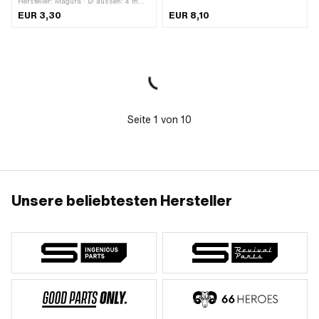
Hersteller: Magura · Ø aussen: 4 mm ·
Ø aussen: 7 mm · Ø innen: 2.5 mm ·
EUR 3,30
EUR 8,10
Ø innen: 5.5 mm · Gesamtlänge: 5
mm · Gesamtlänge: 10 mm
Seite
1
von
10
Unsere beliebtesten Hersteller