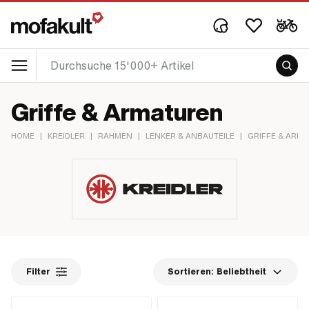
Griffe & Armaturen
HOME
|
KREIDLER
|
RAHMEN
|
LENKER & ANBAUTEILE
|
GRIFFE & ARM
Filter
Sortieren:
Beliebtheit