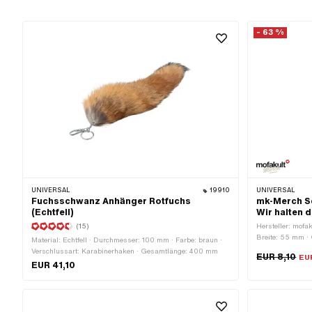
- 63 %
UNIVERSAL
19910
UNIVERSAL
Fuchsschwanz Anhänger Rotfuchs
mk-Merch Sc
(Echtfell)
Wir halten 
(15)
Hersteller: mofak
Breite: 55 mm ·
Material: Echtfell · Durchmesser: 100 mm · Farbe: braun ·
Schlüsselring
Verschlussart: Karabinerhaken · Gesamtlänge: 400 mm
EUR 8,10
EU
EUR 41,10