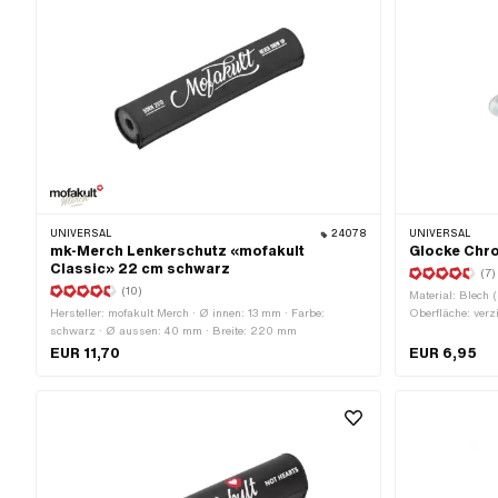
UNIVERSAL
24078
UNIVERSAL
mk-Merch Lenkerschutz «mofakult
Glocke Chr
Classic» 22 cm schwarz
(7)
(10)
Material: Blech (
Hersteller: mofakult Merch · Ø innen: 13 mm · Farbe:
Oberfläche: verz
schwarz · Ø aussen: 40 mm · Breite: 220 mm
aussen: 58 mm 
Klemmdurchmess
EUR 11,70
EUR 6,95
· Gewindegröss