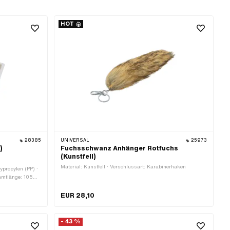
HOT
28385
UNIVERSAL
25973
)
Fuchsschwanz Anhänger Rotfuchs
(Kunstfell)
Material: Kunstfell · Verschlussart: Karabinerhaken
ypropylen (PP) ·
amtlänge: 105
EUR 28,10
- 43 %