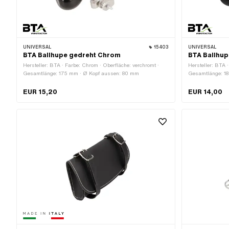
UNIVERSAL
15403
UNIVERSAL
BTA Ballhupe gedreht Chrom
BTA Ballhu
Hersteller: BTA · Farbe: Chrom · Oberfläche: verchromt ·
Hersteller: BTA 
Gesamtlänge: 175 mm · Ø Kopf aussen: 80 mm
Gesamtlänge: 1
EUR 15,20
EUR 14,00