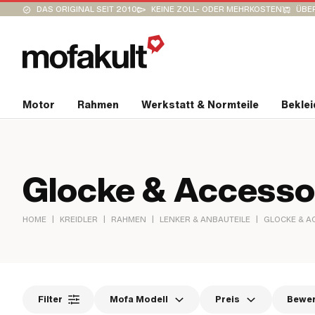
DAS ORIGINAL SEIT 2010
KEINE ZOLL- ODER MEHRKOSTEN
ÜBER
Motor
Rahmen
Werkstatt & Normteile
Bekle
Glocke & Accesso
|
|
|
|
HOME
KREIDLER
RAHMEN
LENKER & ANBAUTEILE
GLOCKE & A
Filter
Mofa Modell
Preis
Bewe