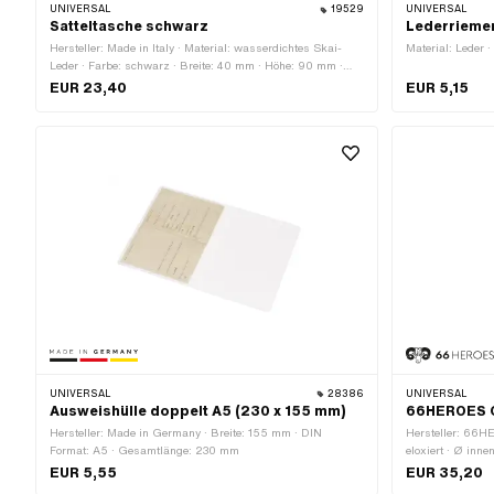
UNIVERSAL
19529
UNIVERSAL
Satteltasche schwarz
Lederrieme
Hersteller: Made in Italy · Material: wasserdichtes Skai-
Material: Leder 
Leder · Farbe: schwarz · Breite: 40 mm · Höhe: 90 mm ·
Befestigungsart: Ringe · Gesamtlänge: 165 mm · Abstand
EUR 23,40
EUR 5,15
zueinander: 100 mm · Anzahl Befestigungspunkte: 2 Stk.
UNIVERSAL
28386
UNIVERSAL
Ausweishülle doppelt A5 (230 x 155 mm)
66HEROES C
Hersteller: Made in Germany · Breite: 155 mm · DIN
Hersteller: 66H
Format: A5 · Gesamtlänge: 230 mm
eloxiert · Ø inn
28 mm · Breite:
EUR 5,55
EUR 35,20
M4