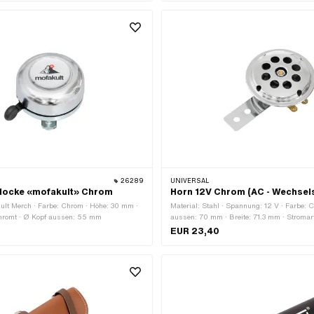
Anzahl Befestigungspunkte: 2 Stk.
26289
UNIVERSAL
locke «mofakult» Chrom
Horn 12V Chrom (AC - Wechsel
kult Merch · Farbe: Chrom · Höhe: 30 mm ·
Material: Stahl · Spannung: 12 V · Farbe: 
chromt · Ø Kopf aussen: 55 mm
aussen: 70 mm · Breite: 71.3 mm · Stroma
(AC) · Höhe: 36 mm · Befestigungsart: Sch
EUR 23,40
Oberfläche: verchromt · Gesamtlänge: 105
Schraubenaufnahme: 6.3 mm · Anzahl Bef
2 Stk.