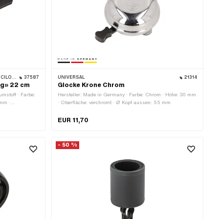
EIDLER · ZÜNDAPP
37587
UNIVERSAL
21314
ng» 22 cm
Glocke Krone Chrom
umstoff · Farbe:
Hersteller: Made in Germany · Farbe: Chrom · Höhe: 30 mm
 mm ·
· Oberfläche: verchromt · Ø Kopf aussen: 55 mm
EUR 11,70
- 50 %