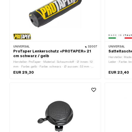
UNIVERSAL
32007
UNIVERSAL
ProTaper Lenkerschutz «PROTAPER» 21
Satteltasch
cm schwarz / gelb
Hersteller: Made 
Hersteller: ProTaper · Material: Schaumstoff · Ø innen: 12
Leder · Farbe: b
mm · Farbe: gelb · Farbe: schwarz · Ø aussen: 53 mm ·
Befestigungsart
Gesamtlänge: 210 mm
zueinander: 100
EUR 29,30
EUR 23,40