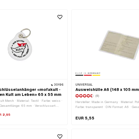
30196
UNIVERSAL
hlüsselanhänger «mofakult -
Ausweishülle A6 (148 x 105 mm
den Kult am Leben» 65 x 55 mm
(8)
ult Merch · Material: Textil · Farbe: weiss ·
Hersteller: Made in Germany · Material: Pol
 Gesamtlänge: 65 mm · Verschlussart:
Farbe: transparent · DIN Format: A6 · Ges
mm · Breite: 148 mm
R 2,95
EUR 5,55