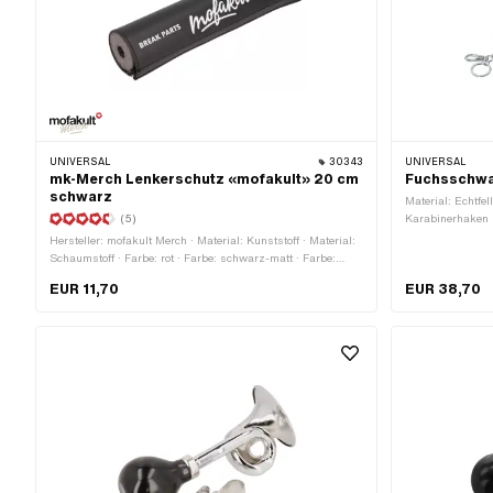
UNIVERSAL
30343
UNIVERSAL
mk-Merch Lenkerschutz «mofakult» 20 cm
Fuchsschwan
schwarz
Material: Echtfe
(5)
Karabinerhaken
Hersteller: mofakult Merch · Material: Kunststoff · Material:
Schaumstoff · Farbe: rot · Farbe: schwarz-matt · Farbe:
weiss · Ø aussen: 40 mm · Ø innen: 13 mm · Gesamtlänge:
EUR 11,70
EUR 38,70
200 mm