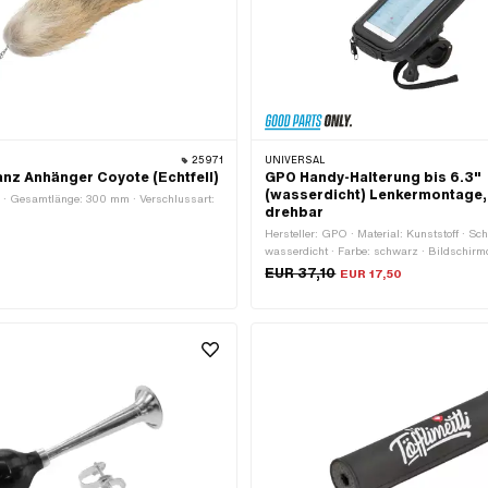
25971
UNIVERSAL
z Anhänger Coyote (Echtfell)
GPO Handy-Halterung bis 6.3"
(wasserdicht) Lenkermontage,
ll · Gesamtlänge: 300 mm · Verschlussart:
drehbar
Hersteller: GPO · Material: Kunststoff · Sch
wasserdicht · Farbe: schwarz · Bildschirmd
" · Breite: 105 mm · Höhe: 30 mm · Gesam
EUR 37,10
EUR 17,50
Breite Lenkerklemme: 27 mm · Ø Lenker: 