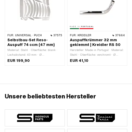
FÜR:
UNIVERSAL · PUCH
37575
FÜR:
KREIDLER
37664
Selbstbau-Set Reso-
Auspuffkrümmer 32 mm
Auspuff 74 ccm (47 mm)
geklemmt | Kreidler RS 50
Material: Stahl · Oberfläche: blank ·
Hersteller: Made in Portugal · Material:
Lochabstand: 43 mm · Ø
Stahl · Oberfläche: verchromt · Ø
Befestigungsloch: 7 mm
innen: 30 mm · Ø aussen: 32 mm ·
EUR 199,90
EUR 41,10
Gesamtlänge: 300 mm · Farbe: Chrom
· Befestigungsart: Bride · Befestigung
Flammenrohr: Bride · Ø Anschluss
aussen: 32 mm
Unsere beliebtesten Hersteller