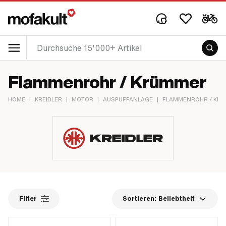
Flammenrohr / Krümmer
HOME
|
KREIDLER
|
MOTOR
|
AUSPUFFANLAGE
|
FLAMMENROHR / KR
Filter
Sortieren:
Beliebtheit