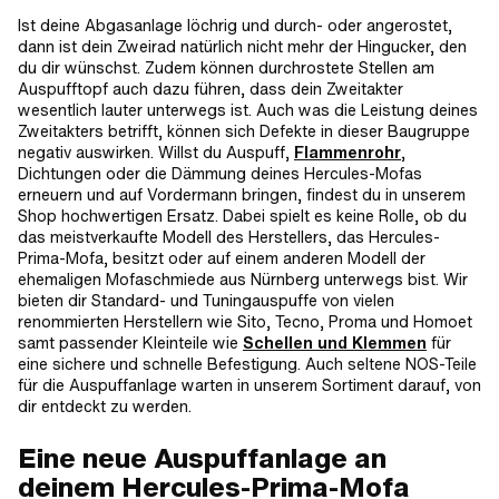
Ist deine Abgasanlage löchrig und durch- oder angerostet,
dann ist dein Zweirad natürlich nicht mehr der Hingucker, den
du dir wünschst. Zudem können durchrostete Stellen am
Auspufftopf auch dazu führen, dass dein Zweitakter
wesentlich lauter unterwegs ist. Auch was die Leistung deines
Zweitakters betrifft, können sich Defekte in dieser Baugruppe
negativ auswirken. Willst du Auspuff,
Flammenrohr
,
Dichtungen oder die Dämmung deines Hercules-Mofas
erneuern und auf Vordermann bringen, findest du in unserem
Shop hochwertigen Ersatz. Dabei spielt es keine Rolle, ob du
das meistverkaufte Modell des Herstellers, das Hercules-
Prima-Mofa, besitzt oder auf einem anderen Modell der
ehemaligen Mofaschmiede aus Nürnberg unterwegs bist. Wir
bieten dir Standard- und Tuningauspuffe von vielen
renommierten Herstellern wie Sito, Tecno, Proma und Homoet
samt passender Kleinteile wie
Schellen und Klemmen
für
eine sichere und schnelle Befestigung. Auch seltene NOS-Teile
für die Auspuffanlage warten in unserem Sortiment darauf, von
dir entdeckt zu werden.
Eine neue Auspuffanlage an
deinem Hercules-Prima-Mofa