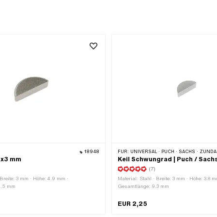
18948
FÜR:
UNIVERSAL · PUCH · SACHS · ZÜNDAPP BELMONDO · HERCULES · 
.9x3 mm
Keil Schwungrad | Puch / Sach
(7)
· Breite: 3 mm · Höhe: 4.9 mm ·
Material: Stahl · Breite: 3 mm · Höhe: 3.8 m
2.5 mm
Gesamtlänge: 9.3 mm
EUR 2,25