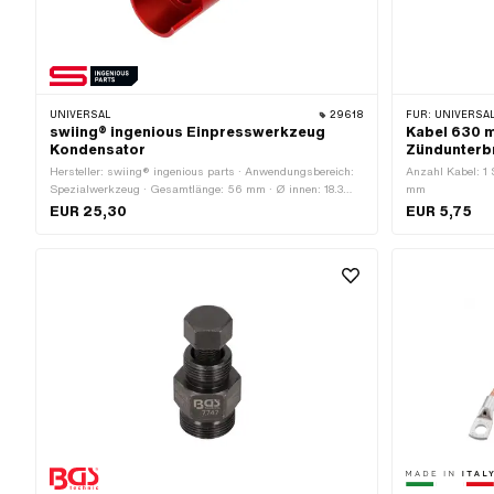
UNIVERSAL
29618
FÜR:
UNIVERSAL · PUCH · 
swiing® ingenious Einpresswerkzeug
Kabel 630 
Kondensator
Zündunterbr
Hersteller: swiing® ingenious parts · Anwendungsbereich:
Anzahl Kabel: 1 
Spezialwerkzeug · Gesamtlänge: 56 mm · Ø innen: 18.3
mm
mm · Ø aussen: 21.7 mm
EUR 25,30
EUR 5,75