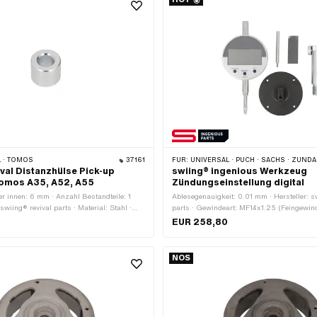
 · TOMOS
37161
FÜR:
UNIVERSAL · PUCH · SACHS · ZÜNDAPP BELMONDO · SOLEX · TOMOS · 
ival Distanzhülse Pick-up
swiing® ingenious Werkzeug
Tomos A35, A52, A55
Zündungseinstellung digital
 innen: 6 mm · Anzahl Bestandteile: 1
Ablesegenauigkeit: 0.01 mm · Hersteller: 
: swiing® revival parts · Material: Stahl ·
parts · Gewindeart: MF14x1.25 (Feingewind
inkt (blau) · Dicke: 10 mm ·
Anwendungsbereich: Messwerkzeug · Anzah
EUR 258,80
 M6 · Nenndurchmesser (Gewinde): 6 mm
4 Stk.
mm · Ø aussen: 12 mm · Tomos OEM-Nr.:
NOS