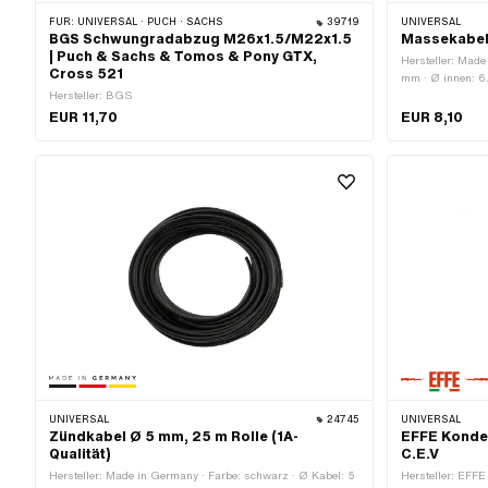
FÜR:
UNIVERSAL · PUCH · SACHS
39719
UNIVERSAL
BGS Schwungradabzug M26x1.5/M22x1.5
Massekabel
| Puch & Sachs & Tomos & Pony GTX,
Hersteller: Made 
Cross 521
mm · Ø innen: 6
Hersteller: BGS
EUR 11,70
EUR 8,10
UNIVERSAL
24745
UNIVERSAL
Zündkabel Ø 5 mm, 25 m Rolle (1A-
EFFE Konden
Qualität)
C.E.V
Hersteller: Made in Germany · Farbe: schwarz · Ø Kabel: 5
Hersteller: EFFE