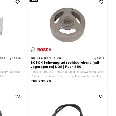
BYE BIKE
26939
FÜR:
UNIVERSAL · PUCH
35318
BOSCH Schwungrad rechtsdrehend (mit
Lagerspuren) NOS | Puch E50
swiing® ingenious
Hersteller: BOSCH · Material: Stahl · Ø Schwungrad innen:
e) ·
91.4 mm · Spannung: 6 V · Drehrichtung: rechts · Leistung:
l Bestandteile:
16 W · Leistung: 22 W · Ø Konus klein innen: 12.5 mm · Ø
EUR 235,20
Konus gross innen: 15 mm · Ø Schwungrad aussen: 115.8
mm · Länge Konus: 18 mm · Konusverhältnis: 1:5 · Höhe: 37
mm · Gewicht: 860 g · BOSCH OEM-Nr.: 0 212 124 066