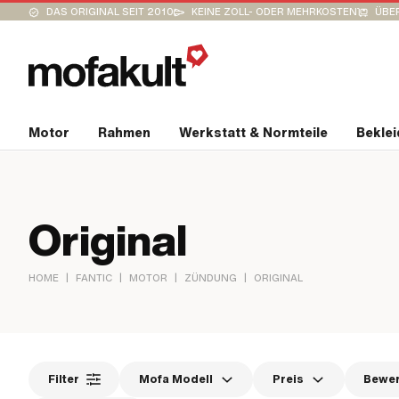
DAS ORIGINAL SEIT 2010
KEINE ZOLL- ODER MEHRKOSTEN
ÜBER
Motor
Rahmen
Werkstatt & Normteile
Bekle
Original
|
|
|
|
HOME
FANTIC
MOTOR
ZÜNDUNG
ORIGINAL
Filter
Mofa Modell
Preis
Bewe