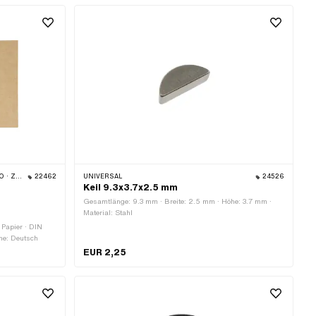
mm · Gesamtlänge: 75 mm · Schlüsselweite Schraube: 19
mm · Festigkeitsklasse: 8.8 · Anzahl Bestandteile: 1 Stk. ·
Anwendungsbereich: (De-) Montagewerkzeug
LMONDO
22462
UNIVERSAL
24526
Keil 9.3x3.7x2.5 mm
Gesamtlänge: 9.3 mm · Breite: 2.5 mm · Höhe: 3.7 mm ·
Material: Stahl
: Papier · DIN
che: Deutsch
EUR 2,25