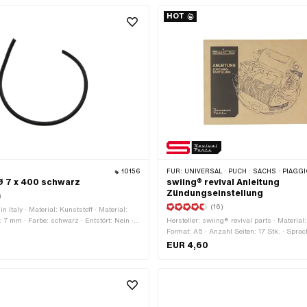
HOT
10156
FÜR:
UNIVERSAL · PUCH · SACHS · PIAGGIO · ZÜNDAPP BE
Ø 7 x 400 schwarz
swiing® revival Anleitung
Zündungseinstellung
)
(16)
in Italy · Material: Kunststoff · Material:
: 7 mm · Farbe: schwarz · Entstört: Nein ·
Hersteller: swiing® revival parts · Material
ündkabel · Gesamtlänge: 400 mm · Pony
Format: A5 · Anzahl Seiten: 17 Stk. · Spra
 · Sachs OEM-Nr.: 0665 016 101
EUR 4,60