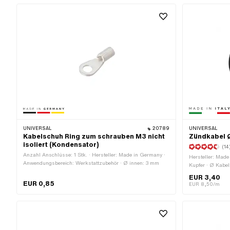
UNIVERSAL
20789
UNIVERSAL
Kabelschuh Ring zum schrauben M3 nicht
Zündkabel 
isoliert (Kondensator)
(14
Anzahl Anschlüsse: 1 Stk. · Hersteller: Made in Germany ·
Hersteller: Made 
Anwendungsbereich: Werkstattzubehör · Ø innen: 3 mm
Kupfer · Ø Kabel
Subkategorie: Z
EUR 3,40
OEM-Nr.: A3939
EUR 0,85
EUR 8,50/m