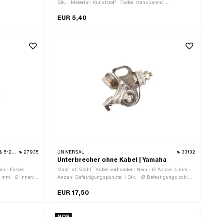
30 mm ·
Stk. · Material: Kunststoff · Farbe: transparent ·
Gesamtlänge: 35 mm · Ø aussen: 1.8 - 4.5 mm ·
EUR 5,40
Anwendungsbereich: Werkstattzubehör
 TOMOS
27935
UNIVERSAL
33132
Unterbrecher ohne Kabel | Yamaha
mi · Farbe:
Material: Stahl · Kabel vorhanden: Nein · Ø Achse: 4 mm ·
 mm · Ø innen:
Anzahl Befestigungspunkte: 1 Stk. · Ø Befestigungsloch:
4.5 mm · Anwendungsbereich: Standard
EUR 17,50
NOS