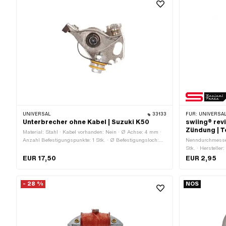
UNIVERSAL
33133
FÜR:
UNIVERSAL
Unterbrecher ohne Kabel | Suzuki K50
swiing® rev
Zündung | 
Material: Stahl · Kabel vorhanden: Nein · Ø Achse: 4 mm ·
Anzahl Befestigungspunkte: 1 Stk. · Ø Befestigungsloch:
Nenndurchmesser
4.5 mm · Anwendungsbereich: Standard
Stk. · Hersteller
Oberfläche: verz
EUR 17,50
EUR 2,95
Gewindegrösse:
· Ø innen: 6.2 
233719
- 28 %
NOS