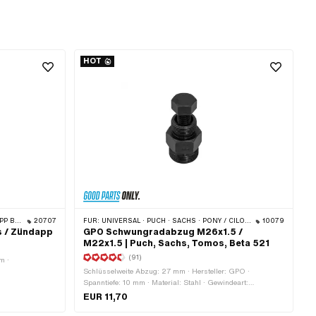
HOT
ZÜNDAPP
20707
FÜR:
UNIVERSAL · PUCH · SACHS · PONY / CILO (BETA 521 & 512) · ZÜNDAPP BELMONDO · TOMOS · DKW · HERCULES · KREIDLER · ZÜNDAPP · KTM · RIXE
10079
s / Zündapp
GPO Schwungradabzug M26x1.5 /
M22x1.5 | Puch, Sachs, Tomos, Beta 521
(91)
m ·
Schlüsselweite Abzug: 27 mm · Hersteller: GPO ·
Spanntiefe: 10 mm · Material: Stahl · Gewindeart:
MF22x1.5 (Feingewinde) · Gewindeart: MF26x1.5
EUR 11,70
(Feingewinde) · Oberfläche: geschwärzt · Gesamtlänge: 55