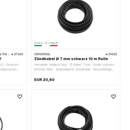
 TOMOS
27320
UNIVERSAL
21622
V
Zündkabel Ø 7 mm schwarz 10 m Rolle
C) · Stromart:
Hersteller: Made in Italy · Ø Kabel: 7 mm · Farbe: schwarz ·
stigungsart:
Entstört: Nein · Subkategorie: Zündkabel · Gesamtlänge:
10000 mm
EUR 20,60