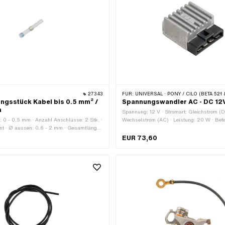
27343
FÜR:
UNIVERSAL · PONY / CILO (BETA 521 & 512) ·
ngsstück Kabel bis 0.5 mm² /
Spannungswandler AC - DC 12
m
Spannung: 12 V · Stromart: Gleichstrom (D
: 0 - 0.5 mm · Anzahl Anschlüsse: 2 Stk. ·
Wechselstrom (AC) · Leistung: 20 W · Befe
ent · Ø aussen: 0.6 - 2 mm · Gesamtlänge:
Schrauben · Ø Befestigungsloch: 6.3 mm
l: Kunststoff · Anwendungsbereich:
EUR 73,60
r