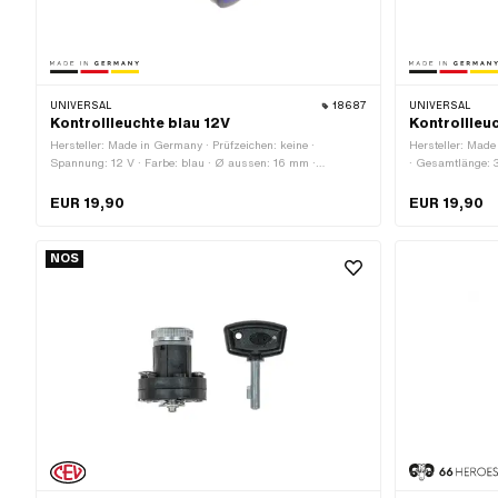
UNIVERSAL
18687
UNIVERSAL
Kontrollleuchte blau 12V
Kontrollleu
Hersteller: Made in Germany · Prüfzeichen: keine ·
Hersteller: Made
Spannung: 12 V · Farbe: blau · Ø aussen: 16 mm ·
· Gesamtlänge: 3
Gesamtlänge: 35 mm · LED: Nein
mm · LED: Nein
EUR 19,90
EUR 19,90
NOS