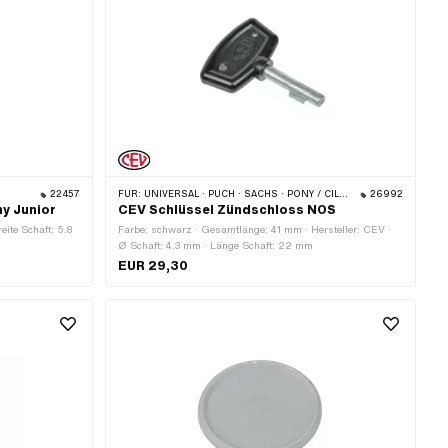
22457
FÜR:
UNIVERSAL · PUCH · SACHS · PONY / CILO (BETA 521 & 512)
26992
y Junior
CEV Schlüssel Zündschloss NOS
ite Schaft: 5.8
Farbe: schwarz · Gesamtlänge: 41 mm · Hersteller: CEV ·
Ø Schaft: 4.3 mm · Länge Schaft: 22 mm
EUR 29,30