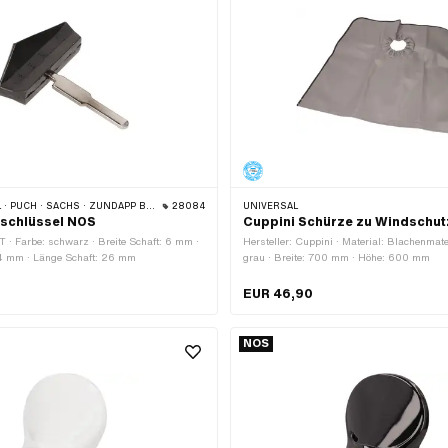
 PUCH · SACHS · ZÜNDAPP BELMONDO
28084
UNIVERSAL
schlüssel NOS
Cuppini Schürze zu Windschu
T · Farbe: schwarz · Breite Schaft: 6 mm ·
Hersteller: Cuppini · Material: Blachenmate
4 mm · Länge Schaft: 26 mm
grau · Breite: 700 mm · Höhe: 600 mm
EUR 46,90
NOS