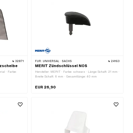
32871
FÜR:
UNIVERSAL · SACHS
24163
tzscheibe
MERIT Zündschlüssel NOS
rial · Farbe:
Hersteller: MERIT · Farbe: schwarz · Länge Schaft: 21 mm ·
Breite Schaft: 6 mm · Gesamtlänge: 40 mm
EUR 26,90