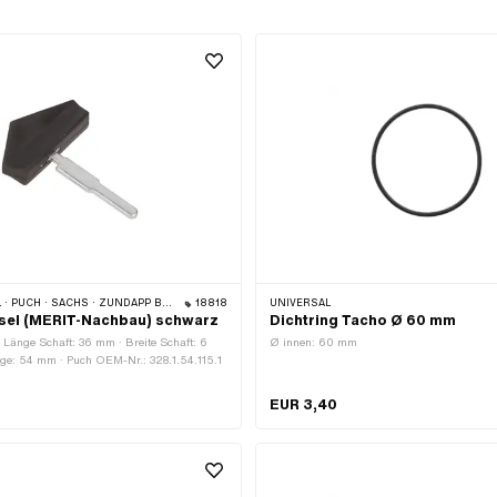
 PUCH · SACHS · ZÜNDAPP BELMONDO
18818
UNIVERSAL
sel (MERIT-Nachbau) schwarz
Dichtring Tacho Ø 60 mm
 Länge Schaft: 36 mm · Breite Schaft: 6
Ø innen: 60 mm
e: 54 mm · Puch OEM-Nr.: 328.1.54.115.1
EUR 3,40