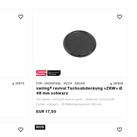
15876
FÜR:
UNIVERSAL · PUCH · SACHS
28408
swiing® revival Tachoabdeckung «ZKW» Ø
48 mm schwarz
Hersteller: swiing® revival parts · Material: Kunststoff ·
Farbe: schwarz · Ø Befestigungsloch: 48 mm
EUR 17,50
NOS