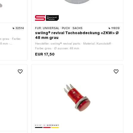
32514
FÜR:
UNIVERSAL · PUCH · SACHS
11839
swiing® revival Tachoabdeckung «ZKW» Ø
48 mm grau
e: grau · Farbe:
1.8 mm ·
Hersteller: swiing® revival parts · Material: Kunststoff ·
eite: 5.9 mm
Farbe: grau · Ø aussen: 48 mm
EUR 17,50