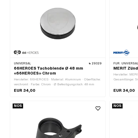
UNIVERSAL
29329
FÜR:
UNIVERSAL ·
66HEROES Tachoblende Ø 48 mm
MERIT Zünd
«66HEROES» Chrom
Hersteller: MERI
Hersteller: 66HEROES · Material: Aluminium · Oberfläche:
Gesamtlänge: 5
verchromt · Farbe: Chrom · Ø Befestigungsloch: 48 mm
EUR 34,00
EUR 34,00
NOS
NOS