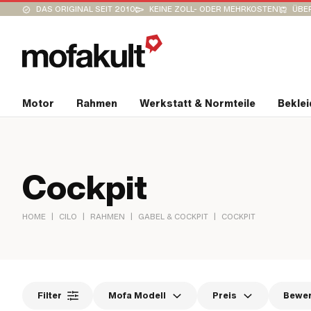
DAS ORIGINAL SEIT 2010
KEINE ZOLL- ODER MEHRKOSTEN
ÜBER
Motor
Rahmen
Werkstatt & Normteile
Bekle
Cockpit
|
|
|
|
HOME
CILO
RAHMEN
GABEL & COCKPIT
COCKPIT
Filter
Mofa Modell
Preis
Bewe