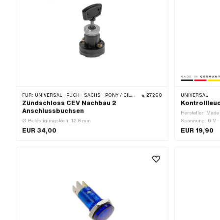
FÜR:
UNIVERSAL · PUCH · SACHS · PONY / CILO (BETA 521 & 512) · ZÜNDAPP BELMONDO · HERCULES
27260
UNIVERSAL
Zündschloss CEV Nachbau 2
Kontrollleu
Anschlussbuchsen
Hersteller: Made
Ø Befestigungsloch: 12.8 mm
Spannung: 6 V ·
Gesamtlänge: 3
EUR 34,00
EUR 19,90