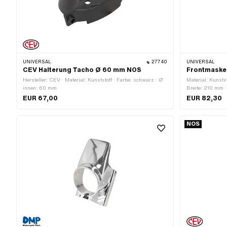
UNIVERSAL
27740
UNIVERSAL
CEV Halterung Tacho Ø 60 mm NOS
Frontmaske
Hersteller: CEV · Material: Kunststoff · Farbe: schwarz · Ø
Material: Kunsts
innen: 60 mm
Breite: 210 mm ·
100 mm · Anzahl
EUR 67,00
EUR 82,30
NOS