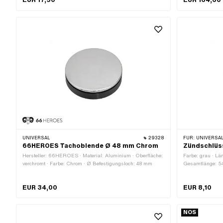
EUR 17,50
EUR 164,60
UNIVERSAL
29328
FÜR:
UNIVERSAL ·
66HEROES Tachoblende Ø 48 mm Chrom
Zündschlüs
Hersteller: 66HEROES · Material: Aluminium · Oberfläche:
Farbe: grau · Lä
verchromt · Farbe: Chrom · Ø Befestigungsloch: 48 mm
Gesamtlänge: 
EUR 34,00
EUR 8,10
NOS