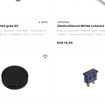
18367
UNIVERSAL
chte grün 6V
Zündschlüssel MOGA schwarz
 in Germany · Farbe: grün · Spannung: 6 V
Material: Kunststoff · Material: Stahl · Farb
5 mm · Prüfzeichen: keine · Ø aussen: 16
schwarz · Schliessart: Schlüssel · Dicke: 
Gesamtlänge: 52 mm · Breite: 3.7 mm · Br
EUR 10,50