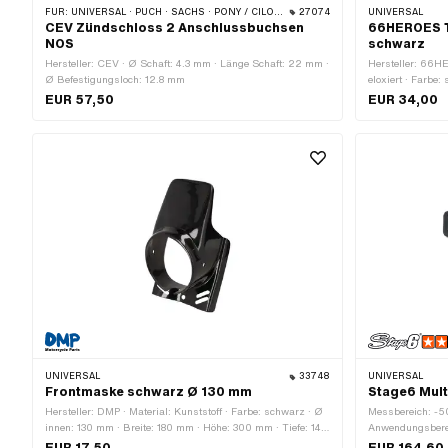
FÜR:
UNIVERSAL · PUCH · SACHS · PONY / CILO (BETA 521 & 512)
27074
UNIVERSAL
CEV Zündschloss 2 Anschlussbuchsen
66HEROES 
NOS
schwarz
Hersteller: CEV · Ø Schaft: 4.3 mm · Länge Schaft: 22 mm ·
Hersteller: 66H
Ø Befestigungsloch: 12.8 mm
eloxiert · Farbe
EUR 57,50
EUR 34,00
UNIVERSAL
33748
UNIVERSAL
Frontmaske schwarz Ø 130 mm
Stage6 Mult
Hersteller: DMP · Material: Kunststoff · Farbe: schwarz · Ø
Messbereich: -50
innen: 130 mm · Breite: 180 mm · Höhe: 300 mm · Tiefe: 140
Anwendungsberei
mm
5 Stk.