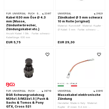
FÜR:
UNIVERSAL · PUCH · SACHS · PIAGGIO · ZÜNDAPP BELMONDO · SOLEX · KREIDLER
23417
UNIVERSAL
21621
Kabel 630 mm Öse Ø 4.3
Zündkabel Ø 5 mm schwarz
mm (Masse,
10 m Rolle (original)
Zündunterbrecher,
Material: Kunststoff · Material: Kupfer ·
Zündungskabel etc.)
Ø Kabel: 5 mm · Farbe: schwarz ·
Anzahl Kabel: 1 Stk. · Farbe: schwarz ·
Gesamtlänge: 10000 mm · Entstört:
Kabellänge: 630 mm
Nein · Subkategorie: Zündkabel
EUR 5,75
EUR 29,30
FÜR:
UNIVERSAL · PUCH · SACHS
39719
UNIVERSAL
23815
BGS Schwungradabzug
Massekabel elektronische
M26x1.5/M22x1.5 | Puch &
Zündung
Sachs & Tomos & Pony
Hersteller: Made in Italy · Material:
GTX, Cross 521
Kupfer · Ø innen: 6.4 mm ·