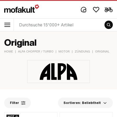
Original
HOME
|
ALPA CHOPPER / TURBO
|
MOTOR
|
ZÜNDUNG
|
ORIGINAL
Filter
Sortieren:
Beliebtheit
HOT