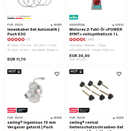
FÜR:
PUCH
18185
UNIVERSAL
10610
Innenkabel-Set Automatik |
Motorex 2-Takt-Öl «POWER
Puch E50
SYNT» vollsynthetisch 1 L
(7)
(42)
Ø Litze: 1.25 mm · Ø Litze: 1.5 mm ·
Hersteller: Motorex · Öltyp:
Ø Litze: 1.8 mm · Hersteller: Made in
vollsynthetisch · Inhalt: 1000 ml ·
Germany · Material: Stahl · Anzahl: 4
Farbe: rot
EUR 30,50
EUR 11,70
Stk. · Gesamtlänge: 1600 mm ·
EUR 30,50/l
Gesamtlänge: 2200 mm · Nippelform:
Birne · Nippelform: Tonne (quer) ·
HOT
HOT
Nippelform: Zylinder
FÜR:
PUCH
18158
FÜR:
PUCH
11228
swiing® ingenious 15 mm
swiing® revival
Vergaser getarnt | Puch
Seitenschutzschrauben-Set