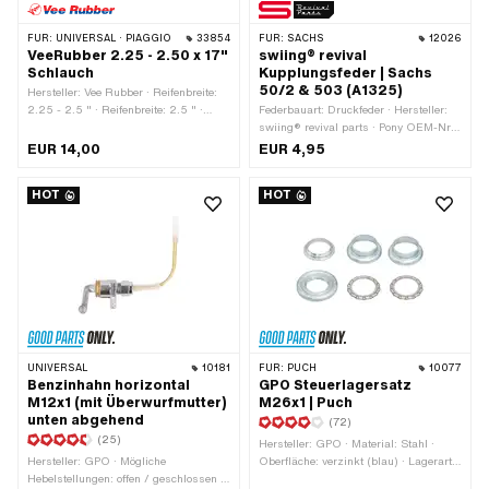
FÜR:
UNIVERSAL · PIAGGIO
33854
FÜR:
SACHS
12026
VeeRubber 2.25 - 2.50 x 17"
swiing® revival
Schlauch
Kupplungsfeder | Sachs
50/2 & 503 (A1325)
Hersteller: Vee Rubber · Reifenbreite:
2.25 - 2.5 " · Reifenbreite: 2.5 " ·
Federbauart: Druckfeder · Hersteller:
Ventiltyp: TR4 Auto-Ventil · Radgrösse:
swiing® revival parts · Pony OEM-Nr.:
17 "
A1325 · Sachs OEM-Nr.: 0239 015
EUR 14,00
EUR 4,95
000
HOT
HOT
UNIVERSAL
10181
FÜR:
PUCH
10077
Benzinhahn horizontal
GPO Steuerlagersatz
M12x1 (mit Überwurfmutter)
M26x1 | Puch
unten abgehend
(72)
(25)
Hersteller: GPO · Material: Stahl ·
Hersteller: GPO · Mögliche
Oberfläche: verzinkt (blau) · Lagerart:
Hebelstellungen: offen / geschlossen /
Lagerring · Farbe: silber · Ø Aufnahme