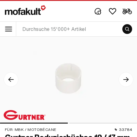
FÜR:
MBK / MOTOBÉCANE
33784