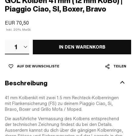
GOL Kolben 41 mm (12 mm KoBo) |
Piaggio Ciao, SI, Boxer, Bravo
EUR 70,50
Inkl. 20% MwSt.
1
IN DEN WARENKORB
AUF DIE WUNSCHLISTE
TEILEN
Beschreibung
41 mm Kolbenkit mit zwei 1.5 mm Rechteck-Kolbenringen
mit Flankensicherung (FS) zu deinem Piaggio Ciao, Si,
Bravo, Boxer und Grillo Mofa / Moped.
Die ausführliche Vermassung des Kolbens entsprechend
der technischen Zeichnung findest du bei den Details.
Ausserdem kannst du dich über die gängigen Kolbenringe,
deren Stösse und Sicherungsarten auf der Legende in den