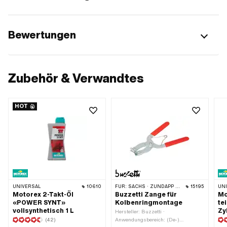
Bewertungen
Zubehör & Verwandtes
HOT
UNIVERSAL
10610
FÜR:
SACHS · ZÜNDAPP BELMONDO · SOLEX · TOMOS · BYE BIKE · ALPA CHOPPER / TURBO · CILO · DKW · FANTIC · GARELLI · HONDA · HERCULES · ILO / JLO · KREIDLER · MALAGUTI · MBK / MOTOBÉCANE · MIELE · SUZUKI · MONARK · PEUGEOT · VICTORIA · YAMAHA · ZÜNDAPP · FRANCO MORINI
15195
UN
Motorex 2-Takt-Öl
Buzzetti Zange für
Mo
«POWER SYNT»
Kolbenringmontage
te
vollsynthetisch 1 L
Zy
Hersteller: Buzzetti ·
(42)
Anwendungsbereich: (De-)