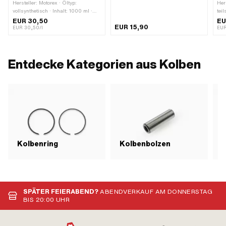
Montagewerkzeug
Hersteller: Motorex · Öltyp:
Her
vollsynthetisch · Inhalt: 1000 ml ·
tei
Farbe: rot
Far
EUR 30,50
EU
EUR 15,90
EUR 30,50/l
EUR
Entdecke Kategorien aus Kolben
Kolbenring
Kolbenbolzen
K
SPÄTER FEIERABEND?
ABENDVERKAUF AM DONNERSTAG
BIS 20:00 UHR