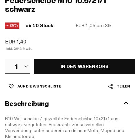
Federscheibe M10 10.5/21/1
schwarz
ab 10 Stück
EUR 1,05
pro Stk.
− 25%
EUR 1,40
Inkl. 20% MwSt.
1
IN DEN WARENKORB
AUF DIE WUNSCHLISTE
TEILEN
Beschreibung
B10 Wellscheibe / gewölbte Federscheibe 10x21x1 aus
schwarz vergütetem Federstahl zur universellen
Verwendung, unter anderem an deinem Mofa, Moped und
Kleinmotorrad.