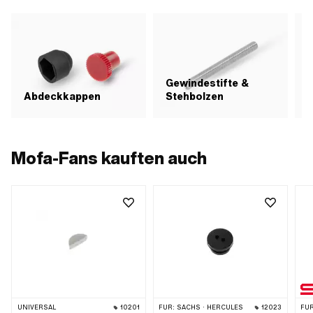
Gewindestifte &
H
Abdeckkappen
Stehbolzen
Mofa-Fans kauften auch
UNIVERSAL
10201
FÜR:
SACHS · HERCULES
12023
FÜR