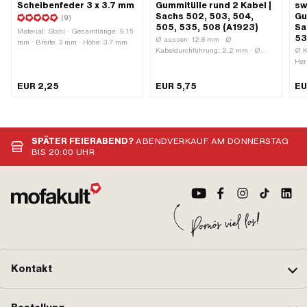
Scheibenfeder 3 x 3.7 mm
Gummitülle rund 2 Kabel |
sw
Sachs 502, 503, 504,
Gu
(9)
505, 535, 508 (A1923)
Sa
Material: Stahl · Gesamtlänge: 9.15
53
Ø aussen: 12.8 mm · Ø
mm · Breite: 3 mm · Höhe: 3.7 mm
Kabeldurchführung: 2.2 mm · Ø
Ø K
Bund: 10.5 mm · Höhe Bund: 2 mm
Her
· Gesamtlänge: 7 mm · Material:
Bun
Gummi · Farbe: schwarz · Ø
Mat
EUR 2,25
EUR 5,75
EU
Montageloch: 8.5 mm · Pony OEM-
Ø M
Nr.: A1923 · Sachs OEM-Nr.: 0260
10.
020 000
Pon
OEM
OEM
SPÄTER FEIERABEND?
ABENDVERKAUF AM DONNERSTAG
BIS 20:00 UHR
Kontakt