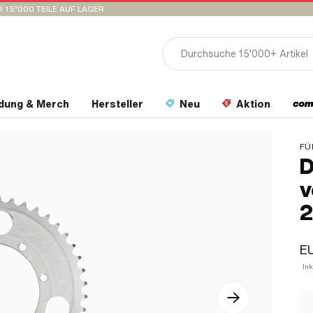
 15’000 TEILE AUF LAGER
idung & Merch
Hersteller
Neu
Aktion
FÜ
D
v
EU
In