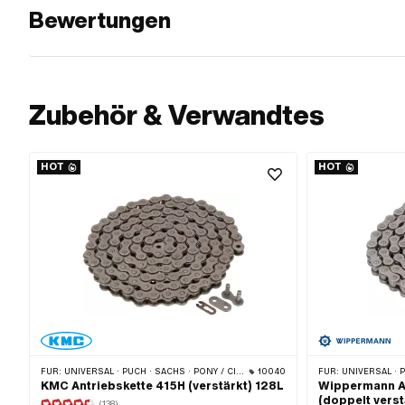
Bewertungen
Zubehör & Verwandtes
HOT
HOT
FÜR:
UNIVERSAL · PUCH · SACHS · PONY / CILO (BETA 521 & 512) · ZÜNDAPP BELMONDO · TOMOS · BYE BIKE · ALPA CHOPPER / TURBO · CILO
10040
FÜR:
UNIVERSAL · PUCH · SACHS · PONY / CIL
KMC Antriebskette 415H (verstärkt) 128L
Wippermann An
(doppelt verst
(138)