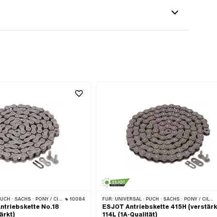
O (BETA 521 & 512) · ZÜNDAPP BELMONDO · TOMOS · BYE BIKE · CILO
10084
FÜR:
UNIVERSAL · PUCH · SACHS · PONY / CILO (BETA 521 & 512) · ZÜNDAPP BELMONDO · TOMOS · BYE BIKE
triebskette No.18
ESJOT Antriebskette 415H (verstärk
ärkt)
114L (1A-Qualität)