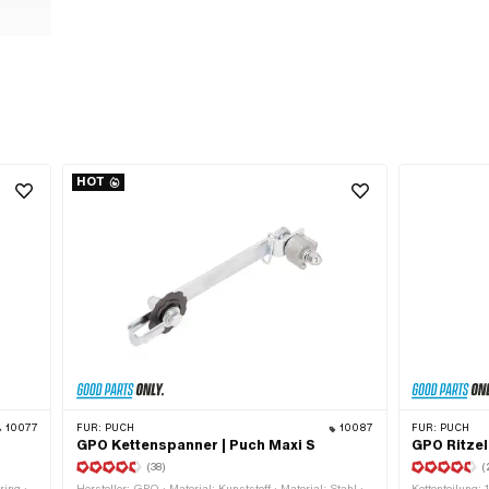
HOT
10077
FÜR:
PUCH
10087
FÜR:
PUCH
GPO Kettenspanner | Puch Maxi S
GPO Ritzel
(38)
(
ring ·
Hersteller: GPO · Material: Kunststoff · Material: Stahl ·
Kettenteilung: 