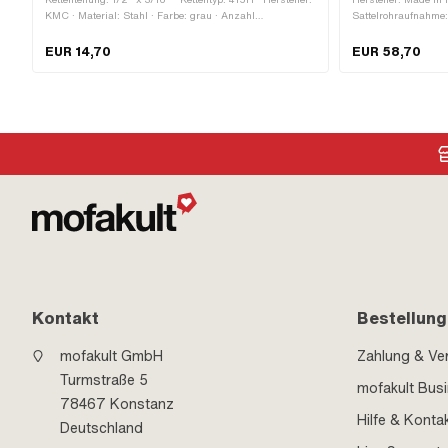
KMC · Material: Stahl · Farbe: grau · Anzahl
Sattelrohraufnahme:
Kettenglieder: 128 Stk. · Abrollumfang: 1626 mm ·
215 mm · Gefedert: 
Kettenschloss-Art: Federverschluss · Oberfläche: blank /
Schriftzug: Nein ·
EUR 14,70
EUR 58,70
geölt · Ø Bohrung: 4 mm · Ø Stift: 3.94 mm
Befestigungspunkte:
Kontakt
Bestellung
mofakult GmbH
Zahlung & Ve
Turmstraße 5
mofakult Bus
78467 Konstanz
Hilfe & Konta
Deutschland