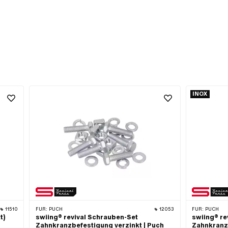
INOX
11510
FÜR:
PUCH
12053
FÜR:
PUCH
t)
swiing® revival Schrauben-Set
swiing® re
Zahnkranzbefestigung verzinkt | Puch
Zahnkranzb