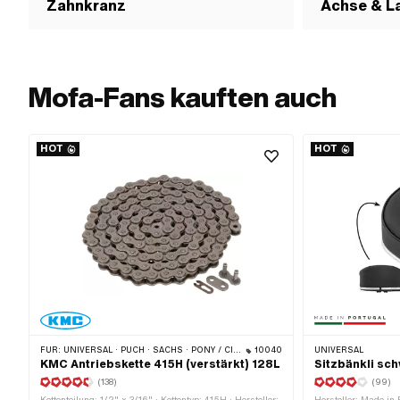
Zahnkranz
Achse & L
Mofa-Fans kauften auch
HOT
HOT
FÜR:
UNIVERSAL · PUCH · SACHS · PONY / CILO (BETA 521 & 512) · ZÜNDAPP BELMONDO · TOMOS · BYE BIKE · ALPA CHOPPER / TURBO · CILO
10040
UNIVERSAL
KMC Antriebskette 415H (verstärkt) 128L
Sitzbänkli sc
(138)
(99)
Kettenteilung: 1/2" x 3/16" · Kettentyp: 415H · Hersteller:
Hersteller: Made in 