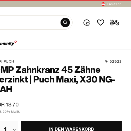
Deutsch
R:
PUCH
32822
MP Zahnkranz 45 Zähne
erzinkt | Puch Maxi, X30 NG-
2AH
R 18,70
kl. 20% MwSt.
1
IN DEN WARENKORB