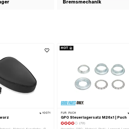
ager
Bremsmechanik
HOT
10071
FÜR:
PUCH
hwarz
GPO Steuerlagersatz M26x1 | Puch
(72)
Portugal · Material: Kunstleder · Ø
Hersteller: GPO · Material: Stahl · Lagerart: Lager