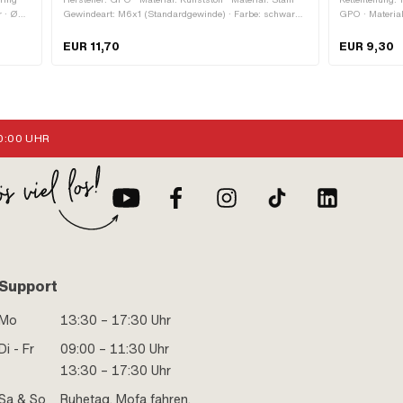
r · Ø
Gewindeart: M6x1 (Standardgewinde) · Farbe: schwarz ·
GPO · Material
e
Farbe: silber · Oberfläche: verzinkt (blau) · Anzahl
innen: 13.7 mm
Zähne: 10 Stk. · Gesamtlänge: 175 mm · Ø aussen
· Anzahl Zähne
EUR 11,70
EUR 9,30
Kettenrad: 36 mm · Anzahl Befestigungspunkte: 1 Stk.
:00 UHR
Support
Mo
13:30 – 17:30 Uhr
Di - Fr
09:00 – 11:30 Uhr
13:30 – 17:30 Uhr
Sa & So
Ruhetag. Mofa fahren.