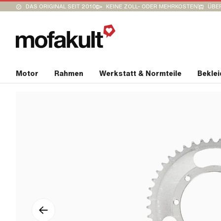
DAS ORIGINAL SEIT 2010
KEINE ZOLL- ODER MEHRKOSTEN
ÜBER
Motor
Rahmen
Werkstatt & Normteile
Bekle