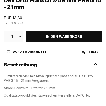
Dell'Orto Flansch Ø 59 mm PHBG 15
- 21 mm
EUR 13,30
Inkl. 20% MwSt.
1
IN DEN WARENKORB
AUF DIE WUNSCHLISTE
TEILEN
Beschreibung
Luftfilteradapter mit Ansaugtrichter passend zu Dell'Orto
PHBG 15 - 21 mm Vergasern.
Anschlussweite Luftfilter: 59 mm
Qualitätsprodukt des italienischen Herstellers Dell'Orto.