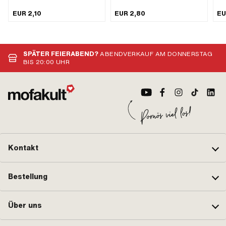
(Standardgewinde) ·
Hersteller: Made in Germany ·
(St
Nenndurchmesser (Gewinde): 6 mm
Material: Stahl · Oberfläche: verzinkt
mm 
EUR 2,10
EUR 2,80
EU
· Oberfläche: verzinkt (blau) ·
(blau) · Anzahl Bestandteile: 1 Stk. ·
· A
Gesamtlänge: 30 mm ·
Anwendungsbereich: Standard
Lin
Gewindelänge: 12 mm ·
Ges
Festigkeitsklasse: 10.9
Gew
Bes
SPÄTER FEIERABEND?
ABENDVERKAUF AM DONNERSTAG
BIS 20:00 UHR
Kontakt
Bestellung
Über uns