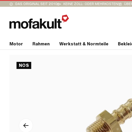
DAS ORIGINAL SEIT 2010
KEINE ZOLL- ODER MEHRKOSTEN
ÜBER
Motor
Rahmen
Werkstatt & Normteile
Bekle
NOS