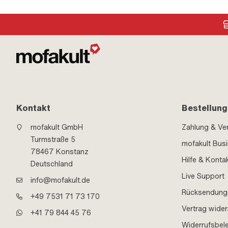
mm · Höhe Reservestand: 50 mm
Kontakt
Bestellung
mofakult GmbH
Zahlung & Ve
Turmstraße 5
mofakult Bus
78467 Konstanz
Hilfe & Konta
Deutschland
Live Support
info@mofakult.de
Rücksendung
+49 7531 71 73 170
Vertrag wider
+41 79 844 45 76
Widerrufsbel