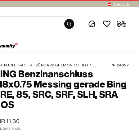
Deutsch
R:
PUCH · SACHS · ZÜNDAPP BELMONDO · ILO / JLO · KREIDLER
24927
ING Benzinanschluss
8x0.75 Messing gerade Bing
RE, 85, SRC, SRF, SLH, SRA
NOS
R 11,30
kl. 20% MwSt.