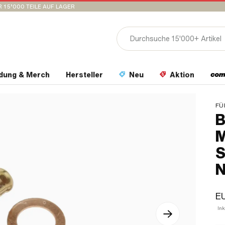
 15’000 TEILE AUF LAGER
idung & Merch
Hersteller
Neu
Aktion
FÜ
B
M
S
EU
In