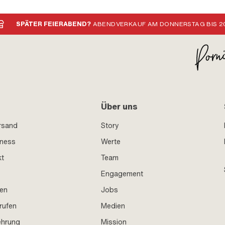
SPÄTER FEIERABEND?
ABENDVERKAUF AM DONNERSTAG BIS 20
Über uns
rsand
Story
iness
Werte
kt
Team
Engagement
en
Jobs
rufen
Medien
ehrung
Mission