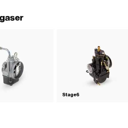
rgaser
Stage6