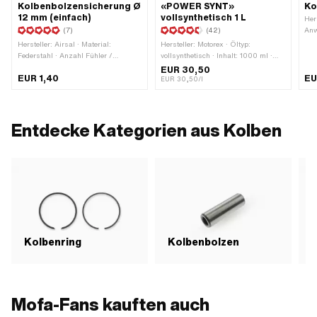
Kolbenbolzensicherung Ø
«POWER SYNT»
Ko
12 mm (einfach)
vollsynthetisch 1 L
Her
(7)
(42)
Anw
Mon
Hersteller: Airsal · Material:
Hersteller: Motorex · Öltyp:
Federstahl · Anzahl Fühler /
vollsynthetisch · Inhalt: 1000 ml ·
Laschen: 1 Stk. · Ø aussen: 12 mm
Farbe: rot
EUR 30,50
EUR 1,40
EU
EUR 30,50/l
Entdecke Kategorien aus Kolben
Kolbenring
Kolbenbolzen
K
Mofa-Fans kauften auch