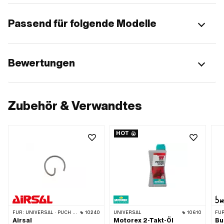
Passend für folgende Modelle
Bewertungen
Zubehör & Verwandtes
HOT
FÜR:
UNIVERSAL · PUCH · SACHS · PONY / CILO (BETA 521 & 512) · PIAGGIO · SOLEX · TOMOS · BYE BIKE · ALPA CHOPPER / TURBO · CILO · DKW · FANTIC · GARELLI · HONDA · HERCULES · ILO / JLO · KREIDLER · MALAGUTI · MBK / MOTOBÉCANE · MIELE · SUZUKI · MONARK · PEUGEOT · VICTORIA · YAMAHA
10240
UNIVERSAL
10610
FÜR
Airsal
Motorex 2-Takt-Öl
Bu