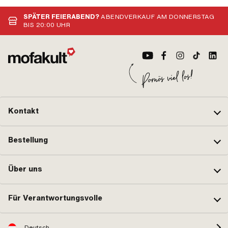
Lochabstand Einlass: 32 - 38 mm ·
Bef
Dekompressor: Ja
Res
SPÄTER FEIERABEND?
ABENDVERKAUF AM DONNERSTAG
Gew
BIS 20:00 UHR
Ø B
· H
Kontakt
Bestellung
Über uns
Für Verantwortungsvolle
Deutsch