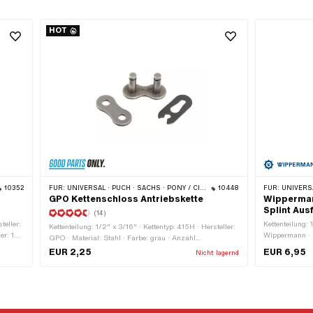
HOT
10352
FÜR:
UNIVERSAL · PUCH · SACHS · PONY / CILO (BETA 521 & 512) · ZÜNDAPP BELMONDO · TOMOS · BYE BIKE
10448
FÜR:
UNIVERSAL · PUCH · SACHS · PON
GPO Kettenschloss Antriebskette
Wipperman
Splint Ausf
(14)
teller:
Kettenteilung: 
Kettenteilung: 1/2" x 3/16" · Kettentyp: 415H · Hersteller:
er: 1
Wippermann · M
GPO · Material: Stahl · Farbe: grau · Anzahl
läche:
Stk. · Kettens
Kettenglieder: 1 Stk. · Kettenschloss-Art: Federverschluss
EUR 2,25
EUR 6,95
Nicht lagernd
· Oberfläche: blank / geölt · Ø Bohrung: 4.08 mm · Ø
Stift: 3.98 mm