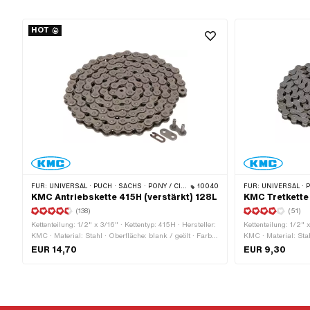
HOT
FÜR:
UNIVERSAL · PUCH · SACHS · PONY / CILO (BETA 521 & 512) · ZÜNDAPP BELMONDO · TOMOS · BYE BIKE · ALPA CHOPPER / TURBO · CILO
10040
FÜR:
UNIVERSAL · PUCH · SACHS · PONY / CILO (BETA 5
KMC Antriebskette 415H (verstärkt) 128L
KMC Tretkette
(138)
(51)
Kettenteilung: 1/2" x 3/16" · Kettentyp: 415H · Hersteller:
Kettenteilung: 1/2" x
KMC · Material: Stahl · Oberfläche: blank / geölt · Farbe:
KMC · Material: Stah
grau · Abrollumfang: 1626 mm · Anzahl Kettenglieder:
grau · Abrollumfang
EUR 14,70
EUR 9,30
128 Stk. · Kettenschloss-Art: Federverschluss · Ø
112 Stk. · Kettensch
Bohrung: 4 mm · Ø Stift: 3.94 mm