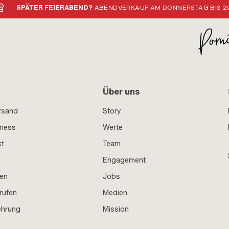
SPÄTER FEIERABEND?
ABENDVERKAUF AM DONNERSTAG BIS 20
Über uns
rsand
Story
iness
Werte
kt
Team
Engagement
en
Jobs
rufen
Medien
ehrung
Mission