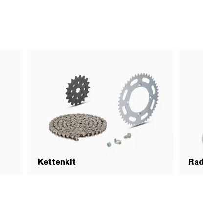
Kettenkit
Radspa