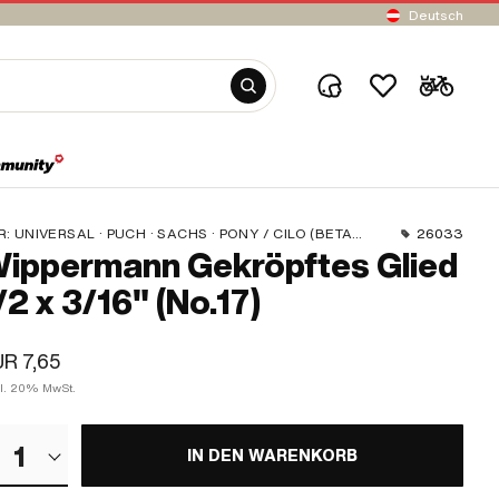
Deutsch
R:
UNIVERSAL · PUCH · SACHS · PONY / CILO (BETA 521 & 512) · ZÜNDAPP BELMONDO · TOMOS · BYE BIKE
26033
ippermann Gekröpftes Glied
/2 x 3/16" (No.17)
R 7,65
kl. 20% MwSt.
1
IN DEN WARENKORB