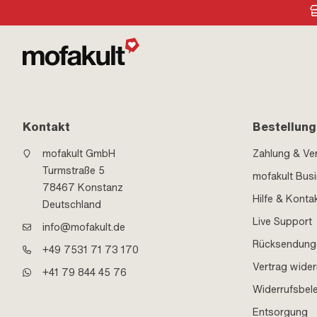
Kontakt
Bestellung
mofakult GmbH
Zahlung & Ve
Turmstraße 5
mofakult Bus
78467 Konstanz
Hilfe & Konta
Deutschland
Live Support
info@mofakult.de
Rücksendung
+49 7531 71 73 170
Vertrag wider
+41 79 844 45 76
Widerrufsbel
Entsorgung