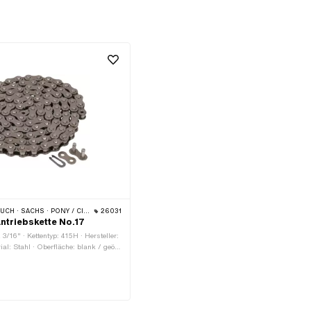
TA 521 & 512) · ZÜNDAPP BELMONDO · TOMOS · BYE BIKE · CILO · HERCULES
26031
triebskette No.17
 3/16" · Kettentyp: 415H · Hersteller:
l: Stahl · Oberfläche: blank / geölt
ollumfang: 1448 mm · Anzahl
k. · Kettenschloss-Art:
 Bohrung: 4.1 mm · Ø Stift: 4 mm