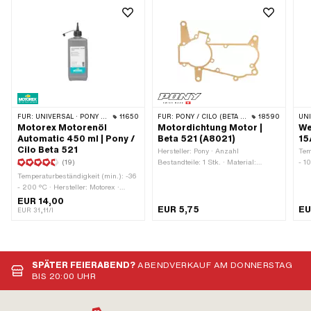
FÜR:
UNIVERSAL · PONY / CILO (BETA 521 & 512)
11650
FÜR:
PONY / CILO (BETA 521 & 512)
18590
UN
Motorex Motorenöl
Motordichtung Motor |
We
Automatic 450 ml | Pony /
Beta 521 (A8021)
15
Cilo Beta 521
Hersteller: Pony · Anzahl
Tem
(19)
Bestandteile: 1 Stk. · Material:
- 1
Dichtpapier · Anzahl
Mit
Temperaturbeständigkeit (min.): -36
Befestigungspunkte: 17 Stk.
ein
- 200 °C · Hersteller: Motorex ·
· Ø
Öltyp: ATF Dexron 3 (DEXIII) ·
EUR 14,00
Mat
EUR 5,75
EU
Inhalt: 450 ml · Getriebeart: Automat
EUR 31,11/l
· Anwendungsbereich:
Getriebeschmierung mit Kupplung
SPÄTER FEIERABEND?
ABENDVERKAUF AM DONNERSTAG
BIS 20:00 UHR