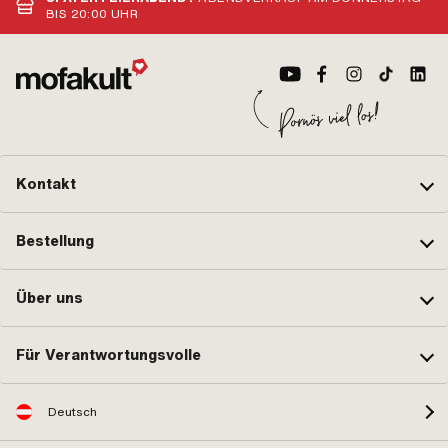
Anwendungsbereich: (De-)
BIS 20:00 UHR
Montagewerkzeug · Material: Stahl ·
Oberfläche: geschwärzt · Anzahl
Bestandteile: 1 Stk. ·
Festigkeitsklasse: 8.8
Kontakt
Bestellung
Über uns
Für Verantwortungsvolle
Deutsch