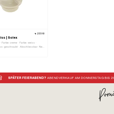
25518
ss | Solex
 · Farbe: creme · Farbe: weiss ·
s: geschraubt · Abschliessbar: Nein
Kopf aussen: 46.5 mm · Höhe: 32.5
SPÄTER FEIERABEND?
ABENDVERKAUF AM DONNERSTAG BIS 20