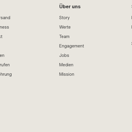
Über uns
rsand
Story
iness
Werte
kt
Team
Engagement
en
Jobs
rufen
Medien
ehrung
Mission