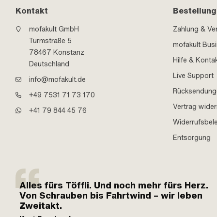
Kontakt
Bestellung
mofakult GmbH
Zahlung & Ve
Turmstraße 5
mofakult Bus
78467 Konstanz
Hilfe & Konta
Deutschland
Live Support
info@mofakult.de
Rücksendung
+49 7531 71 73 170
Vertrag wider
+41 79 844 45 76
Widerrufsbel
Entsorgung
Alles fürs Töffli. Und noch mehr fürs Herz.
Von Schrauben bis Fahrtwind – wir leben
Zweitakt.