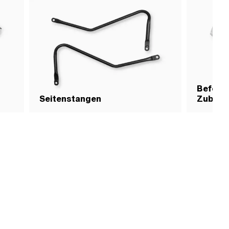
Befesti
Seitenstangen
Zubehö