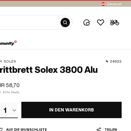
Deutsch
R:
SOLEX
24922
rittbrett Solex 3800 Alu
R 58,70
kl. 20% MwSt.
1
IN DEN WARENKORB
AUF DIE WUNSCHLISTE
TEILEN