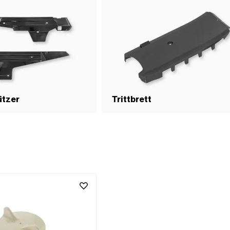
ützer
Trittbrett