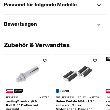
Passend für folgende Modelle
Bewertungen
Zubehör & Verwandtes
I
UNIVERSAL
15770
FÜR:
UNIVERSAL · SOLEX · MBK / MOTOBÉCANE · PEUGEOT
17758
UN
swiing® revival Ø 9 mm
Union Pedale M14 x 1.25
sw
Keil 3.5° Tretkurbel
schwarz | Solex,
Ke
verzinkt
Motobecane, Peugeot
Her