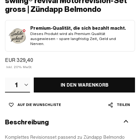
swiing® revival Motorrevision-Set
gross | Zündapp Belmondo
Premium-Qualität, die sich bezahlt macht.
Dieses Produkt wird als Premium Qualität
ausgewiesen – spare langfristig Zeit, Geld und
Nerven.
EUR 329,40
Inkl. 20% MwSt.
1
IN DEN WARENKORB
AUF DIE WUNSCHLISTE
TEILEN
Beschreibung
Komplettes Revisionsset passend zu Zündapp Belmondo