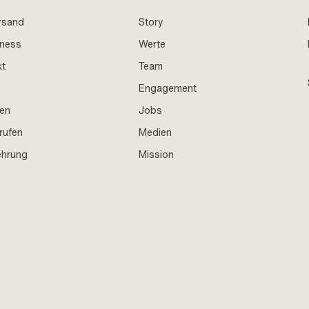
rsand
Story
iness
Werte
kt
Team
Engagement
en
Jobs
rufen
Medien
ehrung
Mission