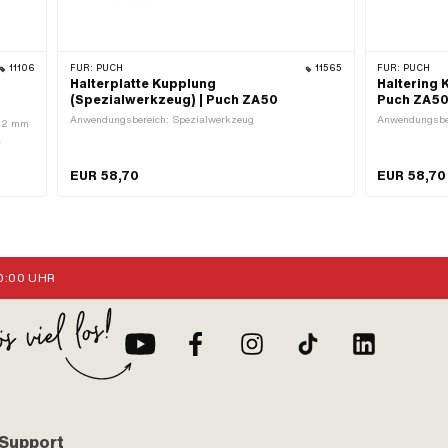
11106
FÜR:
PUCH
11565
FÜR:
PUCH
Halterplatte Kupplung
Haltering 
(Spezialwerkzeug) | Puch ZA50
Puch ZA5
Anwendungsbereich: Spezialwerkzeug
Anwendungsber
 12 mm
nzahl
EUR 58,70
EUR 58,70
:00 UHR
Support