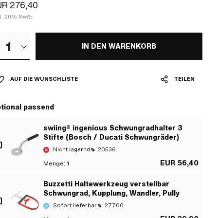
UR 276,40
kl. 20% MwSt.
1
IN DEN WARENKORB
AUF DIE WUNSCHLISTE
TEILEN
tional passend
swiing® ingenious Schwungradhalter 3
Stifte (Bosch / Ducati Schwungräder)
Nicht lagernd
20536
EUR 56,40
Menge:
1
Buzzetti Haltewerkzeug verstellbar
Schwungrad, Kupplung, Wandler, Pully
Sofort lieferbar
27700