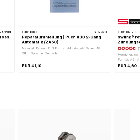
17283
FÜR:
PUCH
17928
FÜR:
UNIVERSAL · P
gross
Reparaturanleitung | Puch X30 2-Gang
swiing® re
Automatik (ZA50)
Zündungse
Material: Papier · DIN Format: A4 · Anzahl Seiten: 48
(
Stk. · Sprache: Deutsch
Hersteller: swi
Format: A5 · A
EUR 41,10
EUR 4,60