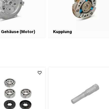
& Gehäuse (Motor)
Kupplung