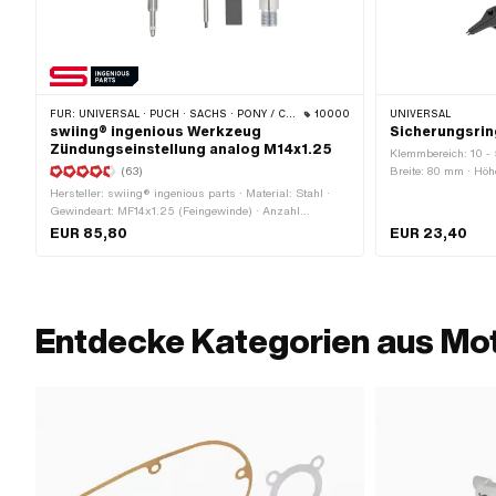
FÜR:
UNIVERSAL · PUCH · SACHS · PONY / CILO (BETA 521 & 512) · PIAGGIO · ZÜNDAPP BELMONDO · TOMOS · CILO
10000
UNIVERSAL
swiing® ingenious Werkzeug
Sicherungsrin
Zündungseinstellung analog M14x1.25
Klemmbereich: 10 -
(63)
Breite: 80 mm · Hö
(De-) Montagewerkze
Hersteller: swiing® ingenious parts · Material: Stahl ·
Oberfläche: roh · An
Gewindeart: MF14x1.25 (Feingewinde) · Anzahl
Bestandteile: 4 Stk. · Anwendungsbereich:
EUR 85,80
EUR 23,40
Messwerkzeug · Puch OEM-Nr.: 905.6.32.101.0
Entdecke Kategorien aus Mo