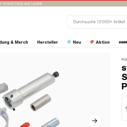
 15’000 TEILE AUF LAGER
idung & Merch
Hersteller
Neu
Aktion
FÜ
s
S
P