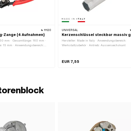
11120
UNIVERSAL
g-Zange (4 Aufnahmen)
Kerzenschlüssel steckbar massiv 
 50 mm · Gesamtlänge: 160 mm ·
Hersteller: Made in Italy · Anwendungsbereich:
he: 15 mm · Anwendungsbereich:
Werkstattzubehör · Antrieb: Aussensechskant
ug · Oberfläche: lackiert ·
zahl Bestandteile: 5 Stk.
EUR 7,55
torenblock