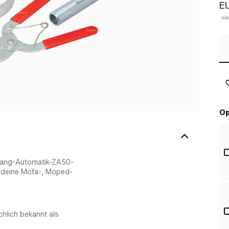
E
In
Op
-Gang-Automatik-ZA50-
 deine Mofa-, Moped-
hlich bekannt als