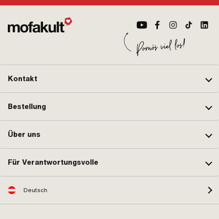
Gesamtlänge: 50 mm · Anzahl
Stellungen: 3 Stk. · Kabelgabelung
bis Motor: 970 mm · Höhe: 25 mm ·
Kabelgabelung bis Lampe: 180 mm ·
Kabelgabelung bis Schalter: 420
mm · Kabellänge: 970 mm · Ø
Lenker: 22 mm
Kontakt
Bestellung
Über uns
Für Verantwortungsvolle
Deutsch