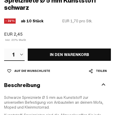
Spreizniete Ø 5 mm Kunststoff
schwarz
ab 10 Stück
EUR 1,70
pro Stk.
− 31%
EUR 2,45
Inkl. 20% MwSt.
1
IN DEN WARENKORB
AUF DIE WUNSCHLISTE
TEILEN
Beschreibung
Schwarze Spreizniete Ø 5 mm aus Kunststoff zur
universellen Befestigung von Anbauteilen an deinem Mofa,
Moped und Kleinmotorrad.