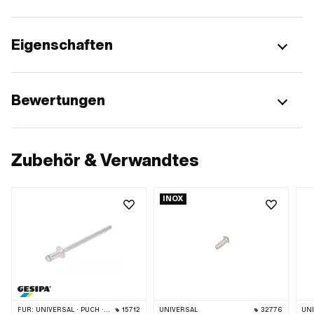
Eigenschaften
Bewertungen
Zubehör & Verwandtes
INOX
FÜR:
UNIVERSAL · PUCH · SACHS
15712
UNIVERSAL
32776
UN