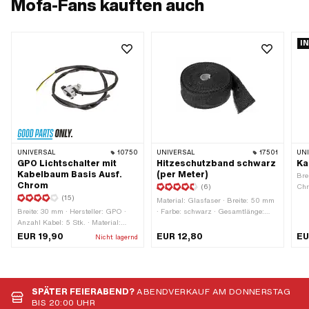
Mofa-Fans kauften auch
I
UNIVERSAL
10750
UNIVERSAL
17501
UN
GPO Lichtschalter mit
Hitzeschutzband schwarz
Ka
Kabelbaum Basis Ausf.
(per Meter)
Bre
Chrom
(6)
Chr
(15)
bek
Material: Glasfaser · Breite: 50 mm
lac
Breite: 30 mm · Hersteller: GPO ·
· Farbe: schwarz · Gesamtlänge:
Ges
Anzahl Kabel: 5 Stk. · Material:
1000 mm
mm 
Kunststoff · Material Gehäuse: Stahl
EUR 19,90
EUR 12,80
EU
Nicht lagernd
Wer
· Material Unterbau: Stahl ·
Oberfläche: verchromt · Farbe:
Chrom · Funktionen: Abblendlicht ·
Funktionen: Fernlicht (Scheinwerfer)
· Funktionen: Hupe · Funktionen:
SPÄTER FEIERABEND?
ABENDVERKAUF AM DONNERSTAG
Licht aus · Funktionen: Motor-Stopp ·
BIS 20:00 UHR