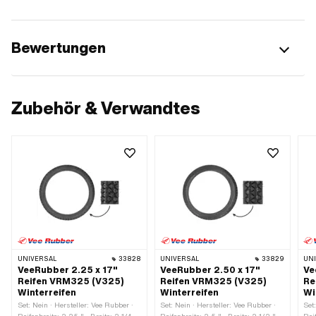
Bewertungen
Zubehör & Verwandtes
UNIVERSAL
33828
UNIVERSAL
33829
UN
VeeRubber 2.25 x 17"
VeeRubber 2.50 x 17"
Ve
Reifen VRM325 (V325)
Reifen VRM325 (V325)
Re
Winterreifen
Winterreifen
Wi
Set: Nein · Hersteller: Vee Rubber ·
Set: Nein · Hersteller: Vee Rubber ·
Set