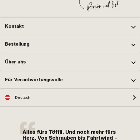
Tom
Ausf. der Puch OEM-Nr.:
567.060700 · Alternative Ausf. der
Puch OEM-Nr.: 901.0863 ·
Alternative Ausf. der Puch OEM-Nr.:
902.0853
Kontakt
Bestellung
Über uns
Für Verantwortungsvolle
Deutsch
Alles fürs Töffli. Und noch mehr fürs
Herz. Von Schrauben bis Fahrtwind –