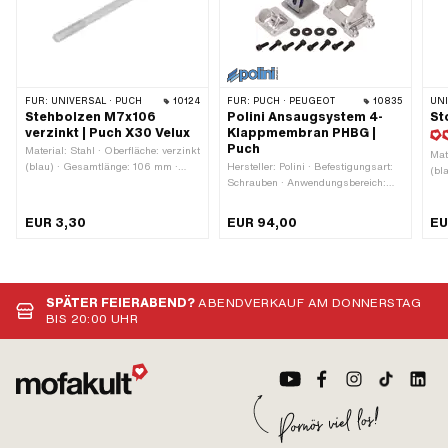
FÜR:
UNIVERSAL · PUCH
10124
FÜR:
PUCH · PEUGEOT
10835
UN
Stehbolzen M7x106
Polini Ansaugsystem 4-
St
verzinkt | Puch X30 Velux
Klappmembran PHBG |
Puch
Material: Stahl · Oberfläche: verzinkt
Mat
(blau) · Gesamtlänge: 106 mm ·
Hersteller: Polini · Befestigungsart:
(bl
Gewindeart: M7x1
Schrauben · Anwendungsbereich:
Mut
(Standardgewinde) ·
Tuning · Ø aussen: 24 mm · Anzahl
(Ge
Nenndurchmesser (Gewinde): 7 mm
Klappen: 4 Stk. · Ø innen: 19 mm ·
Sch
EUR 3,30
EUR 94,00
EU
· Gewindelänge: 25 mm
Lochbild [mm]: 56 x 30 mm / 39 x
Anw
36 mm
Fes
4.8
Gew
(St
SPÄTER FEIERABEND?
ABENDVERKAUF AM DONNERSTAG
BIS 20:00 UHR