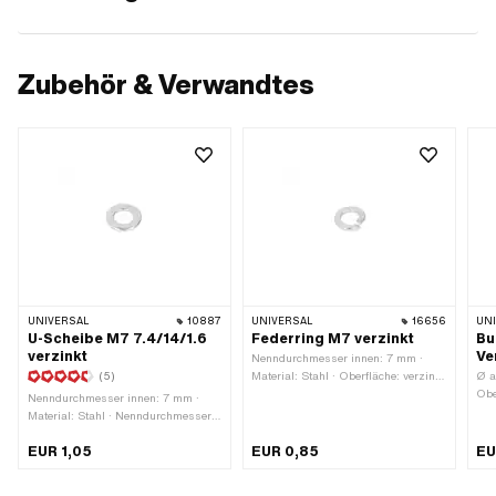
Zubehör & Verwandtes
UNIVERSAL
10887
UNIVERSAL
16656
UN
U-Scheibe M7 7.4/14/1.6
Federring M7 verzinkt
Bu
verzinkt
Ve
Nenndurchmesser innen: 7 mm ·
(5)
Material: Stahl · Oberfläche: verzinkt
Ø a
(blau) · Nenndurchmesser
Obe
Nenndurchmesser innen: 7 mm ·
(Gewinde): 7 mm · Gewindegrösse:
Mut
Material: Stahl · Nenndurchmesser
M7 · Piaggio OEM-Nr.: 006977,
Aus
(Gewinde): 7 mm · Oberfläche:
16407, 3107
M7x
EUR 1,05
EUR 0,85
EU
verzinkt (blau) · Gewindegrösse: M7
Nen
· Piaggio OEM-Nr.: 003057, 3057,
S.13842