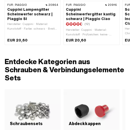
FÜR:
PIAGGIO
20864
FÜR:
PIAGGIO
20916
FÜR
Cuppini Lampengitter
Cuppini
Sc
Scheinwerfer schwarz |
Scheinwerfergitter kantig
Sc
Piaggio SI
schwarz | Piaggio Ciao
In
Ci
Hersteller: Cuppini · Material:
(12)
Kunststoff · Farbe: schwarz · Breite:
Her
Hersteller: Cuppini · Material:
140 mm · Tiefe: 27 mm ·
Chr
Kunststoff · Prüfzeichen: keine ·
Lochabstand: 115 mm
bek
Farbe: schwarz · Tiefe: 27 mm ·
EUR 20,60
EUR 20,60
EU
Ble
Lochabstand: 105 mm · Breite: 132
(Ge
mm · Höhe: 95 mm
Sch
Ges
Entdecke Kategorien aus
Schrauben & Verbindungselemente
Sets
G
Schraubensets
Abdeckkappen
S