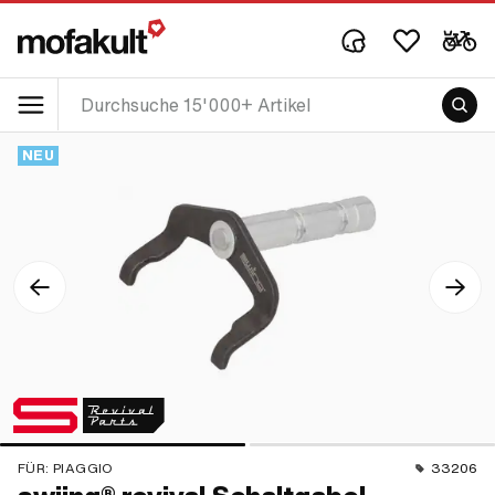
NEU
FÜR:
PIAGGIO
33206