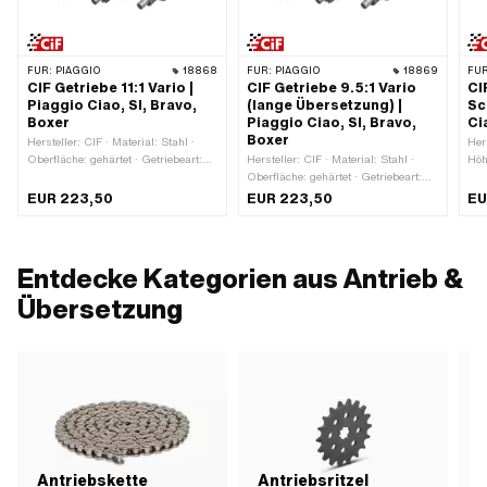
FÜR:
PIAGGIO
18868
FÜR:
PIAGGIO
18869
FÜR
CIF Getriebe 11:1 Vario |
CIF Getriebe 9.5:1 Vario
CI
Piaggio Ciao, SI, Bravo,
(lange Übersetzung) |
Sc
Boxer
Piaggio Ciao, SI, Bravo,
Ci
Boxer
Hersteller: CIF · Material: Stahl ·
Her
Oberfläche: gehärtet · Getriebeart:
Hersteller: CIF · Material: Stahl ·
Höh
Vario · Verzahnungsart:
Oberfläche: gehärtet · Getriebeart:
aus
geradeverzahnt · Verzahnungsart:
Vario · Verzahnungsart:
103
EUR 223,50
EUR 223,50
EU
schrägverzahnt · Übersetzung: 10.73
schrägverzahnt · Übersetzung: 9.49
/ 1 · Anwendungsbereich: Racing ·
/ 1 · Anwendungsbereich: Tuning
Anwendungsbereich: Tuning
Entdecke Kategorien aus Antrieb &
Übersetzung
Antriebskette
Antriebsritzel