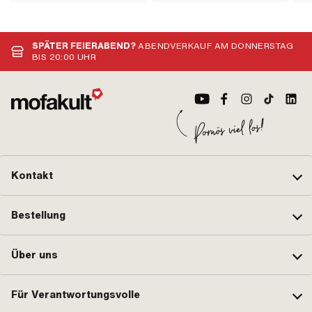
mm · Durchmesser: 24 mm ·
Gewindeart: MF12x1.5
(Feingewinde) · Gewindeart: MF17x1
(Feingewinde) · Oberfläche:
SPÄTER FEIERABEND?
ABENDVERKAUF AM DONNERSTAG
geschwärzt · Oberfläche: verzinkt
BIS 20:00 UHR
(blau) · Gesamtlänge: 100 mm ·
Schlüsselweite Schraube: 19 mm ·
Anzahl Bestandteile: 3 Stk. ·
Anwendungsbereich: (De-)
Montagewerkzeug
Kontakt
Bestellung
Über uns
Für Verantwortungsvolle