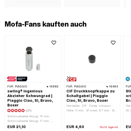
Mofa-Fans kauften auch
FÜR:
PIAGGIO
16882
FÜR:
PIAGGIO
19484
FÜR
swiing® ingenious
CIF Druckknopfkappe zu
St
Abzieher Schwungrad |
Schaltgabel | Piaggio
or
Piaggio Ciao, SI, Bravo,
Ciao, SI, Bravo, Boxer
Br
Boxer
Hersteller: CIF · Farbe: schwarz ·
Her
(21)
Höhe: 11 mm · Ø innen: 8.7 mm · Ø
30 
aussen: 13.6 mm · Piaggio OEM-Nr.:
Schlüsselweite Abzug: 10 mm ·
103018
Schlüsselweite Abzug: 17 mm ·
Hersteller: swiing® ingenious parts ·
EUR 21,10
EUR 4,60
EU
Nicht lagernd
Material: Stahl · Durchmesser: 12