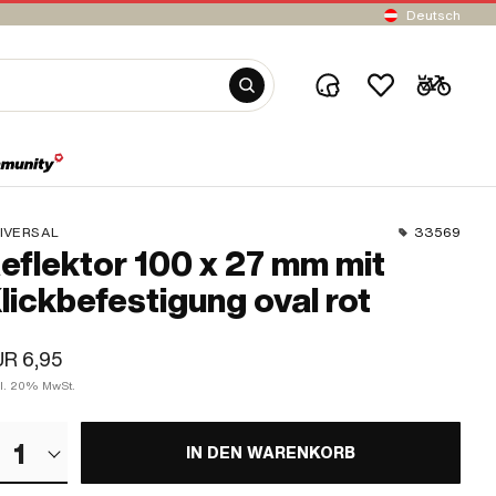
Deutsch
IVERSAL
33569
eflektor 100 x 27 mm mit
lickbefestigung oval rot
R 6,95
kl. 20% MwSt.
1
IN DEN WARENKORB