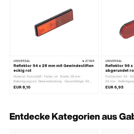
UNIVERSAL
27465
UNIVERSAL
Reflektor 94 x 28 mm mit Gewindestiften
Reflektor 96 
eckig rot
abgerundet ro
Material: Kunststoff · Farbe: rot · Breite: 28 mm ·
Prüfzeichen: E4 · Mat
Befestigungsart: Steckverbindung · Gesamtlänge: 94
24 mm · Befestigun
mm · Ø Befestigungsloch: 5 mm · Anzahl
· Anzahl Befestigun
EUR 8,10
EUR 6,95
Befestigungspunkte: 2 Stk. · Lochabstand: 50 mm
Entdecke Kategorien aus Ga