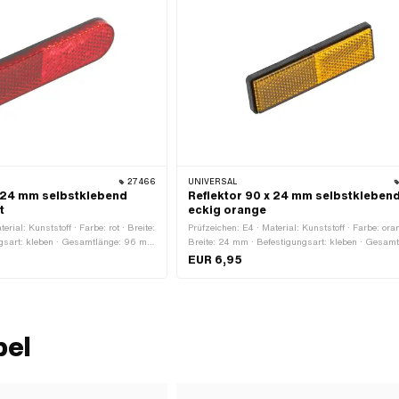
27466
UNIVERSAL
x 24 mm selbstklebend
Reflektor 90 x 24 mm selbstkleben
t
eckig orange
erial: Kunststoff · Farbe: rot · Breite:
Prüfzeichen: E4 · Material: Kunststoff · Farbe: ora
gsart: kleben · Gesamtlänge: 96 mm
Breite: 24 mm · Befestigungsart: kleben · Gesamt
gspunkte: 1 Stk.
90 mm · Anzahl Befestigungspunkte: 1 Stk.
EUR 6,95
bel