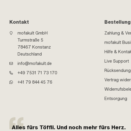
Kontakt
Bestellung
mofakult GmbH
Zahlung & Ve
Turmstraße 5
mofakult Bus
78467 Konstanz
Hilfe & Konta
Deutschland
Live Support
info@mofakult.de
Rücksendung
+49 7531 71 73 170
Vertrag wider
+41 79 844 45 76
Widerrufsbel
Entsorgung
Alles fürs Töffli. Und noch mehr fürs Herz.