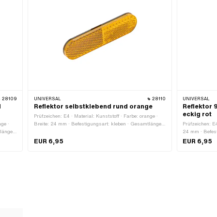
28109
UNIVERSAL
28110
UNIVERSAL
d
Reflektor selbstklebend rund orange
Reflektor 
eckig rot
Prüfzeichen: E4 · Material: Kunststoff · Farbe: orange ·
nge ·
Breite: 24 mm · Befestigungsart: kleben · Gesamtlänge:
Prüfzeichen: E4
länge:
94 mm · Anzahl Befestigungspunkte: 1 Stk.
24 mm · Befes
· Anzahl Befes
EUR 6,95
EUR 6,95