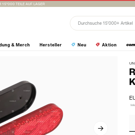
 15’000 TEILE AUF LAGER
idung & Merch
Hersteller
Neu
Aktion
UN
R
K
EU
In