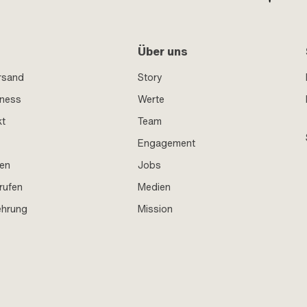
Über uns
rsand
Story
iness
Werte
kt
Team
Engagement
en
Jobs
rufen
Medien
ehrung
Mission