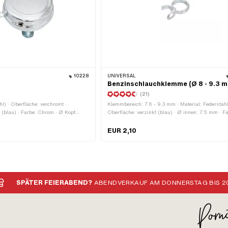
10228
UNIVERSAL
Benzinschlauchklemme (Ø 8 - 9.3 
(21)
hl) · Oberfläche: verchromt ·
Klemmbereich: 7.6 - 9.3 mm · Material: Federstahl
 (blau) · Farbe: Chrom · Ø Kopf
Oberfläche: verzinkt (blau) · Ø innen: 7.5 mm · F
lemmdurchmesser: 18 mm ·
silber · Ø aussen: 9.5 mm · Breite aussen: 5.3 m
22 mm · Breite: 58 mm · Höhe: 28
Befestigungsart: Steckverbindung geklemmt
EUR 2,10
e: M5
SPÄTER FEIERABEND?
ABENDVERKAUF AM DONNERSTAG BIS 20