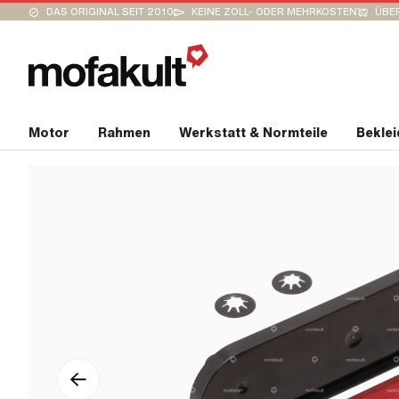
DAS ORIGINAL SEIT 2010
KEINE ZOLL- ODER MEHRKOSTEN
ÜBER
Motor
Rahmen
Werkstatt & Normteile
Bekle