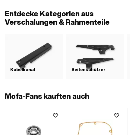
Anwendungsbereich: Standard
Entdecke Kategorien aus
Verschalungen & Rahmenteile
Kabelkanal
Seitenschützer
T
Mofa-Fans kauften auch