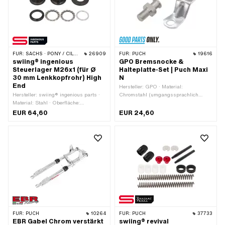
28.4 mm · Ø innen: 20 mm
FÜR:
SACHS · PONY / CILO (BETA 521 & 512)
26909
FÜR:
PUCH
19616
swiing® ingenious
GPO Bremsnocke &
Steuerlager M26x1 (für Ø
Halteplatte-Set | Puch Maxi
30 mm Lenkkopfrohr) High
N
End
Hersteller: GPO · Material:
Hersteller: swiing® ingenious parts ·
Chromstahl (umgangssprachlich
Material: Stahl · Oberfläche:
bekannt als Nirosta) · Material: Stahl ·
gasnitriert · Lagerart: Lagerring ·
Oberfläche: verzinkt (blau)
EUR 64,60
EUR 24,60
Farbe: schwarz · Ø Aufnahme
Rahmen: 30.3 mm · Ø aussen: 43 mm
· Ø innen: 26.8 mm · Gewindeart:
MF26x1 (Feingewinde)
FÜR:
PUCH
10264
FÜR:
PUCH
37733
EBR Gabel Chrom verstärkt
swiing® revival