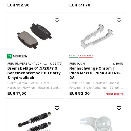
Gesamtlänge: 335 mm ·
EUR 152,90
EUR 511,70
Befestigungsart: Schrauben & Muttern
· Ø Holmen: 32 mm · Anzahl
Befestigungspunkte: 2 Stk. · Ø
Befestigung innen: 10 mm ·
Lochabstand: 330 mm
FÜR:
UNIVERSAL · PUCH · SACHS
35473
FÜR:
PUCH
10153
Bremsbeläge 61.5/28/7.3
Rennschwinge Chrom |
Scheibenbremse EBR Harry
Puch Maxi S, Puch X30 NG-
& hydraulisch
2A
Dicke: 7.3 mm · Breite: 28 mm ·
Breite: 165 mm · Hersteller: Made in
Hersteller: NewFren · Material: Stahl ·
Portugal · Breite Aufnahme: 125 mm ·
Material: Verbundwerkstoffe · Anzahl:
Material: Stahl · Oberfläche: verchromt
EUR 17,50
EUR 82,30
Nicht lagernd
2 Stk. · Gesamtlänge: 61.5 mm
· Farbe: Chrom · Gesamtlänge: 360
mm · Höhe: 125 mm ·
Anwendungsbereich: Racing