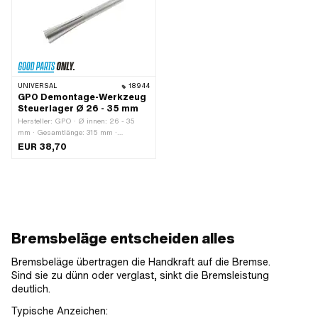
UNIVERSAL
18944
GPO Demontage-Werkzeug
Steuerlager Ø 26 - 35 mm
Hersteller: GPO · Ø innen: 26 - 35
mm · Gesamtlänge: 315 mm ·
Anwendungsbereich: Spezialwerkzeug
EUR 38,70
Bremsbeläge entscheiden alles
Bremsbeläge übertragen die Handkraft auf die Bremse.
Sind sie zu dünn oder verglast, sinkt die Bremsleistung
deutlich.
Typische Anzeichen: