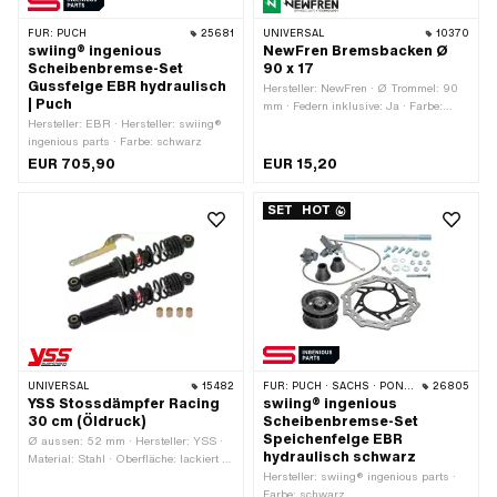
FÜR:
PUCH
25681
UNIVERSAL
10370
swiing® ingenious
NewFren Bremsbacken Ø
Scheibenbremse-Set
90 x 17
Gussfelge EBR hydraulisch
Hersteller: NewFren · Ø Trommel: 90
| Puch
mm · Federn inklusive: Ja · Farbe:
Hersteller: EBR · Hersteller: swiing®
silber · Ø Aufnahmebolzen: 10 mm ·
ingenious parts · Farbe: schwarz
Breite: 17 mm · Geschlitzt: Nein ·
Anzahl Federn: 1 Stk. ·
EUR 705,90
EUR 15,20
Anwendungsbereich: Standard
SET
HOT
UNIVERSAL
15482
FÜR:
PUCH · SACHS · PONY / CILO (BETA 521 & 512) · PIAGGIO
26805
YSS Stossdämpfer Racing
swiing® ingenious
30 cm (Öldruck)
Scheibenbremse-Set
Speichenfelge EBR
Ø aussen: 52 mm · Hersteller: YSS ·
hydraulisch schwarz
Material: Stahl · Oberfläche: lackiert ·
Dämpfungsart: Hydraulisch (Öl) ·
Hersteller: swiing® ingenious parts ·
Farbe: schwarz · Verstellbar: Ja ·
Farbe: schwarz