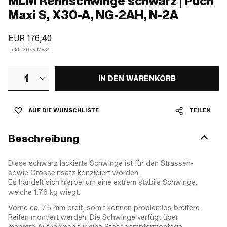
MLM Rennschwinge schwarz | Puch
Maxi S, X30-A, NG-2AH, N-2A
EUR 176,40
Inkl. 20% MwSt.
1
IN DEN WARENKORB
AUF DIE WUNSCHLISTE
TEILEN
Beschreibung
Diese schwarz lackierte Schwinge ist für den Strassen-
sowie Crosseinsatz konzipiert worden.
Es handelt sich hierbei um eine extrem stabile Schwinge,
welche 1.76 kg wiegt.
Vorne ca. 75 mm breit, somit können problemlos breitere
Reifen montiert werden. Die Schwinge verfügt über
mehrere Aufnahmen für eine Stossdämpfermontage.