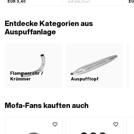
Lochabstand Auslass: 42.5 mm ·
EUR 3,40
EU
EUR 218,75/m²
Anwendungsbereich: Tuning
Entdecke Kategorien aus
Auspuffanlage
Flammenrohr /
Krümmer
Auspufftopf
Mofa-Fans kauften auch