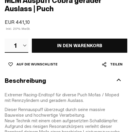
MLM Auspuff Cobra gerader
Auslass | Puch
EUR 441,10
Inkl. 20% MwSt.
1
IN DEN WARENKORB
AUF DIE WUNSCHLISTE
TEILEN
Beschreibung
Extremer Racing-Endtopf für diverse Puch Mofas / Moped
mit Rennzylindern und geradem Auslass.
Dieser Rennauspuff überzeugt durch seine massive
Bauweise und hochwertige Verarbeitung.
Neue Technik mit einem oben aufgesetzten Schalldämpfer.
Aufgrund des riesigen Resonanzkörpers verleiht dieser
Renntopf deinem Mofa einen brachialen Leistungszuwachs