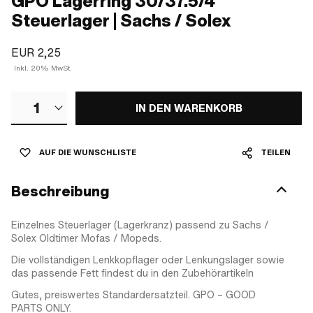
GPO Lagerring 30/37.5/4
Steuerlager | Sachs / Solex
EUR 2,25
Inkl. 20% MwSt.
1
IN DEN WARENKORB
AUF DIE WUNSCHLISTE
TEILEN
Beschreibung
Einzelnes Steuerlager (Lagerkranz) passend zu Sachs /
Solex Oldtimer Mofas / Mopeds.
Die vollständigen Lenkkopflager oder Lenkungslager sowie
das passende Fett findest du in den Zubehörartikeln
Gutes, preiswertes Standardersatzteil. GPO – GOOD
PARTS ONLY.