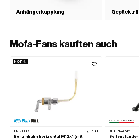
Anhängerkupplung
Gepäckträ
Mofa-Fans kauften auch
HOT
UNIVERSAL
10181
FÜR:
PIAGGIO
Benzinhahn horizontal M12x1 (mit
Seitenständer