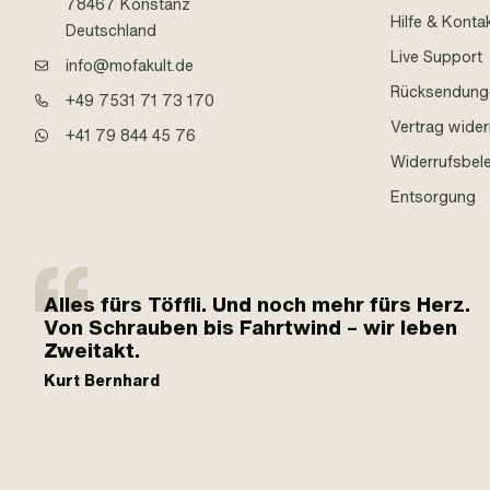
78467 Konstanz
Hilfe & Konta
Deutschland
Live Support
info@mofakult.de
Rücksendung
+49 7531 71 73 170
Vertrag wider
+41 79 844 45 76
Widerrufsbel
Entsorgung
Alles fürs Töffli. Und noch mehr fürs Herz.
Von Schrauben bis Fahrtwind – wir leben
Zweitakt.
Kurt Bernhard