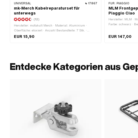
UNIVERSAL
17867
FÜR:
PIAGGIO
mk-Merch Kabelreparaturset für
MLM Frontgep
unterwegs
Piaggio Ciao
(12)
Hersteller: MLM · Mat
Farbe: schwarz · Be
Hersteller: mofakult Merch · Material: Aluminium ·
· Anzahl Befestigun
Oberfläche: eloxiert · Anzahl Bestandteile: 7 Stk. ·
Anwendungsbereich: Strasseneinsatz
EUR 15,90
EUR 147,00
Entdecke Kategorien aus Ge