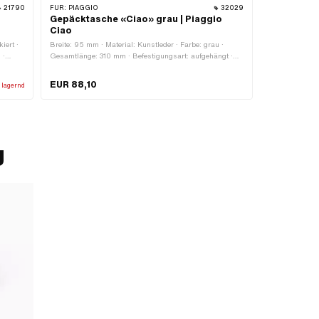
21790
FÜR:
PIAGGIO
32029
Gepäcktasche «Ciao» grau | Piaggio
Ciao
iert ·
Breite: 95 mm · Material: Kunstleder · Farbe: grau ·
 ·
Gesamtlänge: 310 mm · Befestigungsart: aufgehängt ·
Höhe: 230 mm · Anzahl Befestigungspunkte: 5 Stk. ·
Hackenabstand: 125 mm
EUR 88,10
 lagernd
g