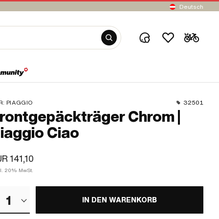
Deutsch
R:
PIAGGIO
32501
rontgepäckträger Chrom |
iaggio Ciao
R 141,10
kl. 20% MwSt.
1
IN DEN WARENKORB