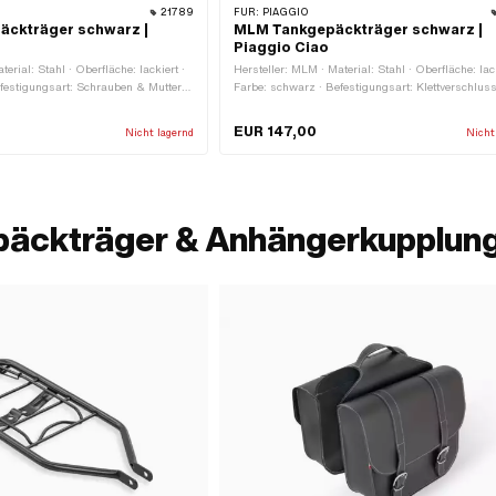
21789
FÜR:
PIAGGIO
äckträger schwarz |
MLM Tankgepäckträger schwarz |
Piaggio Ciao
erial: Stahl · Oberfläche: lackiert ·
Hersteller: MLM · Material: Stahl · Oberfläche: lack
festigungsart: Schrauben & Muttern
Farbe: schwarz · Befestigungsart: Klettverschluss
gspunkte: 6 Stk.
Befestigungsart: Schrauben & Muttern · Anzahl
Befestigungspunkte: 4 Stk.
EUR 147,00
Nicht lagernd
Nicht
päckträger & Anhängerkupplun