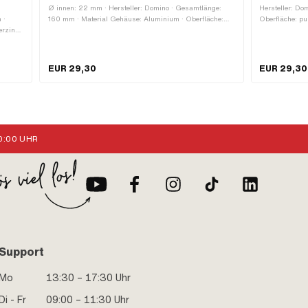
Ø innen: 22 mm · Hersteller: Domino · Gesamtlänge:
Hersteller: Do
 ·
160 mm · Material Gehäuse: Aluminium · Oberfläche:
Oberfläche: pul
erzinkt
pulverbeschichtet · Material Hebel: Aluminium · Farbe:
Aluminium · F
schwarz · Befestigungsart: Schrauben · Anzahl
Gesamtlänge: 
Befestigungspunkte: 1 Stk.
Anzahl Befesti
EUR 29,30
EUR 29,30
:00 UHR
Support
Mo
13:30 – 17:30 Uhr
Di - Fr
09:00 – 11:30 Uhr