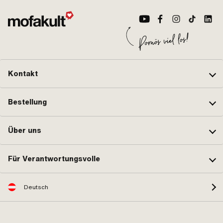
mm · Anzahl Befestigungspunkte: 2
Bef
Stk.
Loc
Nei
Kontakt
Bestellung
Über uns
Für Verantwortungsvolle
Deutsch