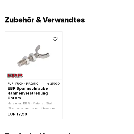
Zubehör & Verwandtes
FÜR:
PUCH · PIAGGIO
25030
EBR Spannschraube
Rahmenverstrebung
Chrom
Hersteller: EBR · Material: Stahl ·
Oberfläche: verchromt · Gewindeart:
M12x1.75 (Standardgewinde) ·
EUR 17,50
Nenndurchmesser (Gewinde): 12
mm · Gewindelänge: 50 mm ·
Schlüsselweite: 19 mm