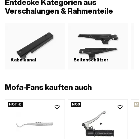
Entdecke Kategorien aus
Verschalungen & Rahmenteile
Kabelkanal
Seitenschützer
T
Mofa-Fans kauften auch
HOT
NOS
M