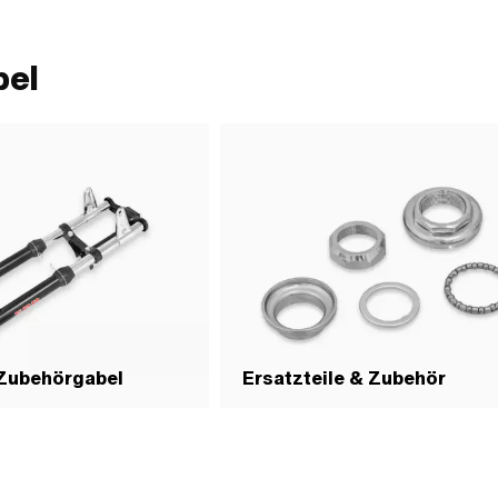
 5 Stk. · Lochabstand: 36 mm · Ø
5.8 mm · Ø Befestigungsloch: 7.2 mm
 136 mm
bel
 Zubehörgabel
Ersatzteile & Zubehör