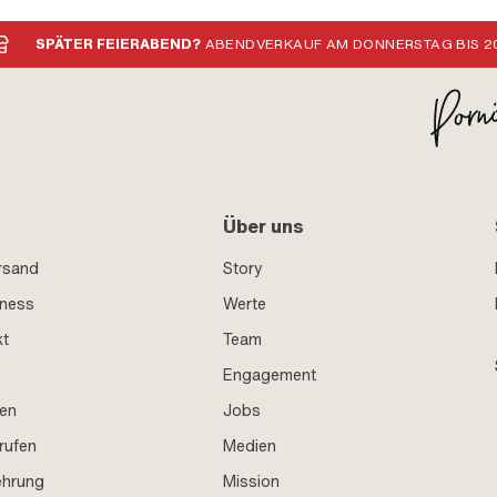
SPÄTER FEIERABEND?
ABENDVERKAUF AM DONNERSTAG BIS 20
Über uns
rsand
Story
iness
Werte
kt
Team
Engagement
en
Jobs
rufen
Medien
ehrung
Mission