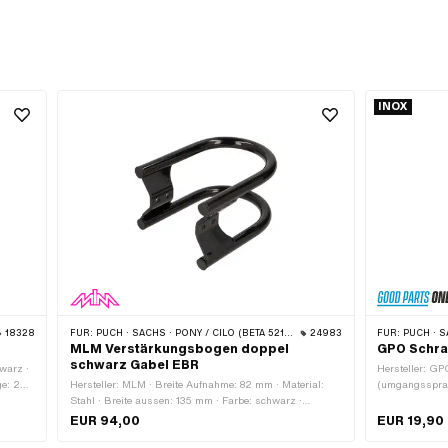
INOX
18328
FÜR:
PUCH · SACHS · PONY / CILO (BETA 521 & 512) · ZÜNDAPP BELMONDO
24983
FÜR:
PUCH · SACHS · 
MLM Verstärkungsbogen doppel
GPO Schrau
schwarz Gabel EBR
hwarz ·
Hersteller: GP
ge: 20
Hersteller: MLM · Breite Aufnahme: 82 mm · Material:
(umgangssprach
Stahl · Breite aussen: 135 mm · Farbe: schwarz ·
Aussensechska
Befestigungsart: Schrauben & Muttern · Oberfläche:
Bestandteile: 
EUR 94,00
EUR 19,90
lackiert · Tiefe: 100 mm · Gesamtlänge: 175 mm ·