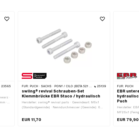
23565
FÜR:
PUCH · SACHS · PONY / CILO (BETA 521 & 512)
25139
FÜR:
PUCH
swiing® revival Schrauben-Set
EBR unter
Klemmbrücke EBR Staco / hydraulisch
hydraulis
hwarz ·
Puch
 mm ·
Hersteller: swiing® revival parts · Gewindeart: M6x1
(Standardgewinde) · Nenndurchmesser (Gewinde): 6
Hersteller: EB
 ·
mm · Anzahl Bestandteile: 8 Stk.
MF26x1 (Feinge
lackiert · Ø 
EUR 11,70
EUR 79,90