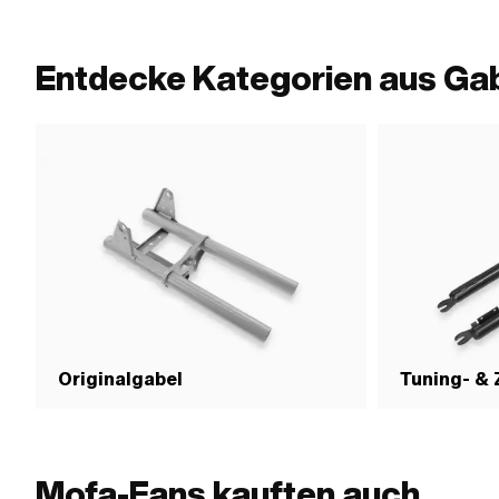
Befestigungspunkte:
Befestigungsloch: 
· Breite Aufnahme:
Entdecke Kategorien aus Ga
Originalgabel
Tuning- &
Mofa-Fans kauften auch