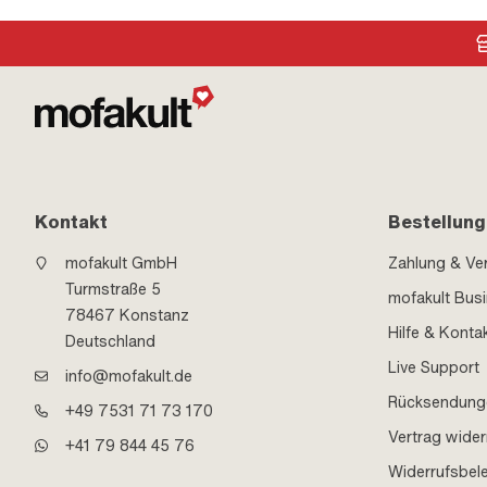
Kontakt
Bestellung
mofakult GmbH
Zahlung & Ve
Turmstraße 5
mofakult Bus
78467 Konstanz
Hilfe & Konta
Deutschland
Live Support
info@mofakult.de
Rücksendung
+49 7531 71 73 170
Vertrag wider
+41 79 844 45 76
Widerrufsbel