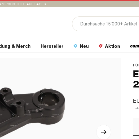
 15’000 TEILE AUF LAGER
idung & Merch
Hersteller
Neu
Aktion
FÜ
E
2
EU
In