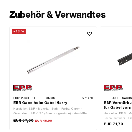
Zubehör & Verwandtes
- 18 %
FÜR:
PUCH · SACHS · TOMOS
11470
FÜR:
PUCH · SACH
EBR Gabelholm Gabel Harry
EBR Verstärk
für Gabel vor
Hersteller: EBR · Material: Stahl · Farbe: Chrom ·
Gewindeart: M8x1.25 (Standardgewinde) · Verstellbar:
Hersteller: EBR · Mat
Nein · Oberfläche: verchromt · Ø Holmen: 30 mm ·
Farbe: schwarz · G
EUR 57,50
EUR 46,90
Gesamtlänge: 645 mm
Schutzblech - mitte
EUR 71,70
mm · Befestigungsa