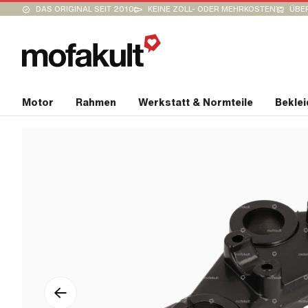
DAS ORIGINAL SEIT 2010
KEINE ZOLL- ODER MEHRKOSTEN
ÜBER
Motor
Rahmen
Werkstatt & Normteile
Bekle