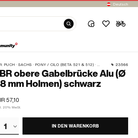
Deutsch
R:
PUCH · SACHS · PONY / CILO (BETA 521 & 512) · PIAGGIO
23566
BR obere Gabelbrücke Alu (Ø
8 mm Holmen) schwarz
R 57,10
kl. 20% MwSt.
1
IN DEN WARENKORB