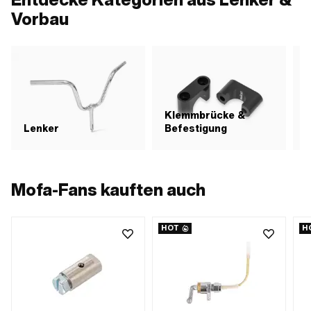
Vorbau
Klemmbrücke &
Lenker
Befestigung
Mofa-Fans kauften auch
HOT
H