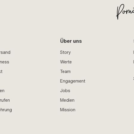
Über uns
rsand
Story
iness
Werte
kt
Team
Engagement
en
Jobs
rufen
Medien
ehrung
Mission