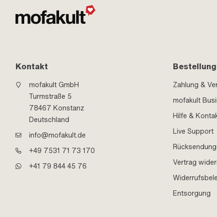
Kontakt
Bestellung
mofakult GmbH
Zahlung & Ve
Turmstraße 5
mofakult Bus
78467 Konstanz
Hilfe & Konta
Deutschland
Live Support
info@mofakult.de
Rücksendung
+49 7531 71 73 170
Vertrag wider
+41 79 844 45 76
Widerrufsbel
Entsorgung