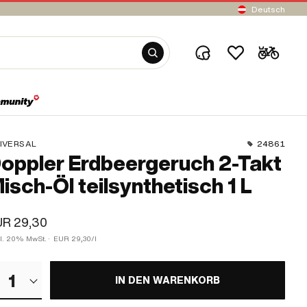
Deutsch
IVERSAL
24861
oppler Erdbeergeruch 2-Takt
isch-Öl teilsynthetisch 1 L
UR 29,30
kl. 20% MwSt.
·
EUR 29,30/l
1
IN DEN WARENKORB