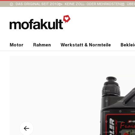
DAS ORIGINAL SEIT 2010
KEINE ZOLL- ODER MEHRKOSTEN
ÜBER
Motor
Rahmen
Werkstatt & Normteile
Bekle