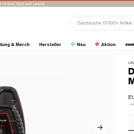
 15’000 TEILE AUF LAGER
idung & Merch
Hersteller
Neu
Aktion
UN
D
M
E
In