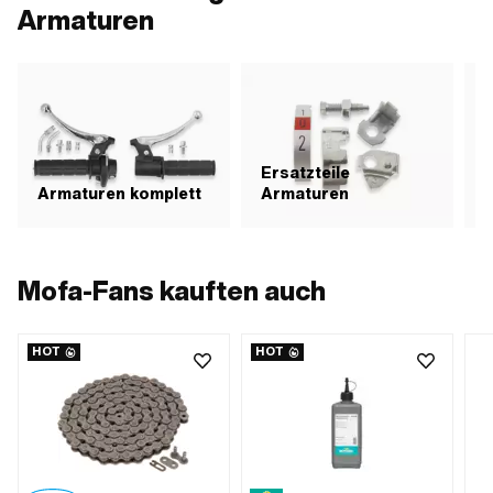
Armaturen
Ersatzteile
Armaturen komplett
Armaturen
G
Mofa-Fans kauften auch
HOT
HOT