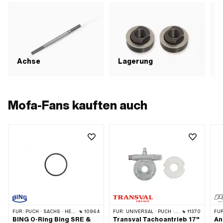
Achse
Lagerung
D
Mofa-Fans kauften auch
FÜR:
PUCH · SACHS · HERCULES · KTM · BATAVUS
10964
FÜR:
UNIVERSAL · PUCH · SACHS · PONY / CILO (BETA 521 & 512) · ZÜNDAPP BELMONDO
11370
FÜR
BING O-Ring Bing SRE &
Transval Tachoantrieb 17"
An